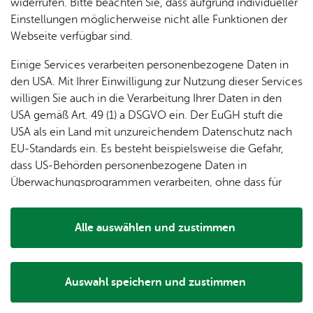
dung
Erweiterte Suche
widerrufen. Bitte beachten Sie, dass aufgrund individueller
ger
Ver­
Öf­
stal­
& of­fe­
Einstellungen möglicherweise nicht alle Funktionen der
Fe­ri­
eins­le­
fent­li­
tun­gen
ne
Webseite verfügbar sind.
en­
ben
che
Stel­len
Wo­
spie­le
Ein­
Lo­ka­le
Einige Services verarbeiten personenbezogene Daten in
chen­
rich­
Agen­
den USA. Mit Ihrer Einwilligung zur Nutzung dieser Services
markt
tun­
da
willigen Sie auch in die Verarbeitung Ihrer Daten in den
Ge­
gen
Mit­tei­
USA gemäß Art. 49 (1) a DSGVO ein. Der EuGH stuft die
schic
lungs­
USA als ein Land mit unzureichendem Datenschutz nach
h­te
blatt
EU-Standards ein. Es besteht beispielsweise die Gefahr,
dass US-Behörden personenbezogene Daten in
Überwachungsprogrammen verarbeiten, ohne dass für
Europäerinnen und Europäer eine Klagemöglichkeit
besteht.
Alle auswählen und zustimmen
Details
29.04.2026
Uferpromenade: Rücksicht
Auswahl speichern und zustimmen
Notwendig
Drittanbieter
auf brütende Schwäne