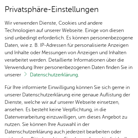
Privatsphäre-Einstellungen
Menü
Wir verwenden Dienste, Cookies und andere
Un­se­re Ort­schaft
Technologien auf unserer Webseite. Einige von diesen
sind unbedingt erforderlich. Es können personenbezogene
Daten, wie z. B. IP-Adressen für personalisierte Anzeigen
und Inhalte oder Messungen von Anzeigen und Inhalten
Aktuelles
Un­se­re Ort­schaft
verarbeitet werden. Detaillierte Informationen über die
Verwendung Ihrer personenbezogenen Daten finden Sie in
unserer
Datenschutzerklärung
.
Informieren Sie sich hier über Neuigkeiten aus
Ailingen. Alle aktuellen Veranstaltungen finden
Ak­tu­
Zah­
Orts­
Ak­ti­on
Bil­der
Für Ihre informierte Einwilligung können Sie sich gerne in
Sie in unserem
Terminkalender
.
el­les
len,
vor­
Ge­
unserer Datenschutzerklärung eine genaue Auflistung der
Daten
ste­her
mein­
Dienste, welche wir auf unserer Webseite einsetzen,
1250
Orts­
& Fak­
& Ort­
sinn
ansehen. Es besteht keine Verpflichtung, in die
Jahre
plan
ten
schaft
Ai­lin­
Datenverarbeitung einzuwilligen, um dieses Angebot zu
Ai­lin­
s­rat
gen
nutzen. Sie können Ihre Auswahl in der
gen
Aus­bil­
Datenschutzerklärung auch jederzeit bearbeiten oder
Ai­lin­
Ver­an­