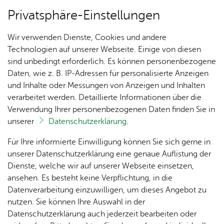
Privatsphäre-Einstellungen
Menü
Wir verwenden Dienste, Cookies und andere
Tou­ris­mus
Technologien auf unserer Webseite. Einige von diesen
sind unbedingt erforderlich. Es können personenbezogene
Daten, wie z. B. IP-Adressen für personalisierte Anzeigen
und Inhalte oder Messungen von Anzeigen und Inhalten
Veranstaltungstipps
Un­se­re Ort­schaft
verarbeitet werden. Detaillierte Informationen über die
Verwendung Ihrer personenbezogenen Daten finden Sie in
unserer
Datenschutzerklärung
.
Von Festivals wie Kulturufer und Bodenseefestival
über DoDays und Beach Days bis hin zur
Ak­tu­
Zah­
Orts­
Ak­ti­on
Bil­der
Für Ihre informierte Einwilligung können Sie sich gerne in
Bodensee-Weihnacht bietet Friedrichshafen
el­les
len,
vor­
Ge­
unserer Datenschutzerklärung eine genaue Auflistung der
Daten
ste­her
mein­
vielfältige Events. Den Kalender der Ortschaft
Dienste, welche wir auf unserer Webseite einsetzen,
1250
Orts­
& Fak­
& Ort­
sinn
Ailingen finden Sie
hier
, alle Friedrichshafener
ansehen. Es besteht keine Verpflichtung, in die
Jahre
plan
ten
schaft
Ai­lin­
Termine unter
Datenverarbeitung einzuwilligen, um dieses Angebot zu
Ai­lin­
s­rat
gen
www.kalender.friedrichshafen.de
.
nutzen. Sie können Ihre Auswahl in der
gen
Aus­bil­
Datenschutzerklärung auch jederzeit bearbeiten oder
Ai­lin­
Ver­an­