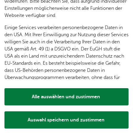
dung
widerrufen. Bitte beachten Sie, dass aufgrund individueller
ger
Ver­
Öf­
stal­
& of­fe­
Einstellungen möglicherweise nicht alle Funktionen der
Fe­ri­
eins­le­
fent­li­
tun­gen
ne
Ufer­pro­me­na­de
Webseite verfügbar sind.
TOP
en­
ben
che
Stel­len
Wo­
spie­le
Ein­
Lo­ka­le
Einige Services verarbeiten personenbezogene Daten in
chen­
rich­
Agen­
den USA. Mit Ihrer Einwilligung zur Nutzung dieser Services
markt
tun­
da
willigen Sie auch in die Verarbeitung Ihrer Daten in den
Ge­
gen
Mit­tei­
USA gemäß Art. 49 (1) a DSGVO ein. Der EuGH stuft die
schic
lungs­
USA als ein Land mit unzureichendem Datenschutz nach
h­te
blatt
EU-Standards ein. Es besteht beispielsweise die Gefahr,
dass US-Behörden personenbezogene Daten in
Überwachungsprogrammen verarbeiten, ohne dass für
Europäerinnen und Europäer eine Klagemöglichkeit
besteht.
Alle auswählen und zustimmen
Details
31.07.2026 – 09.08.2026
Kulturufer 2026
Auswahl speichern und zustimmen
Notwendig
Drittanbieter