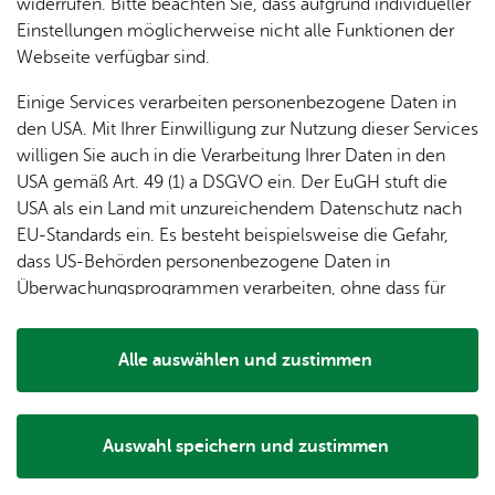
dung
widerrufen. Bitte beachten Sie, dass aufgrund individueller
ger
Ver­
Öf­
stal­
& of­fe­
Einstellungen möglicherweise nicht alle Funktionen der
Fe­ri­
eins­le­
fent­li­
tun­gen
ne
Webseite verfügbar sind.
en­
ben
che
Stel­len
Wo­
spie­le
Ein­
Lo­ka­le
Einige Services verarbeiten personenbezogene Daten in
chen­
rich­
Agen­
den USA. Mit Ihrer Einwilligung zur Nutzung dieser Services
markt
tun­
da
willigen Sie auch in die Verarbeitung Ihrer Daten in den
Ge­
gen
Mit­tei­
USA gemäß Art. 49 (1) a DSGVO ein. Der EuGH stuft die
schic
lungs­
USA als ein Land mit unzureichendem Datenschutz nach
Die schönsten Fortbewegungsmittel sind natürlich in der
h­te
blatt
EU-Standards ein. Es besteht beispielsweise die Gefahr,
Luft der Zeppelin, auf dem Wasser eines der Schiffe oder
dass US-Behörden personenbezogene Daten in
an Land auf einem Fahrrad.
Überwachungsprogrammen verarbeiten, ohne dass für
Fahrradverleih
Europäerinnen und Europäer eine Klagemöglichkeit
besteht.
Aber auch mit Bus oder Bahn lässt sich die Region
Alle auswählen und zustimmen
entdecken. Die Ortsmitte von Ailingen wird zum Beispiel
Details
vier Mal in der Stunde von einem der Silberpfeile (Bus) des
Stadtverkehrs Friedrichshafen
angefahren.
Auswahl speichern und zustimmen
Notwendig
Drittanbieter