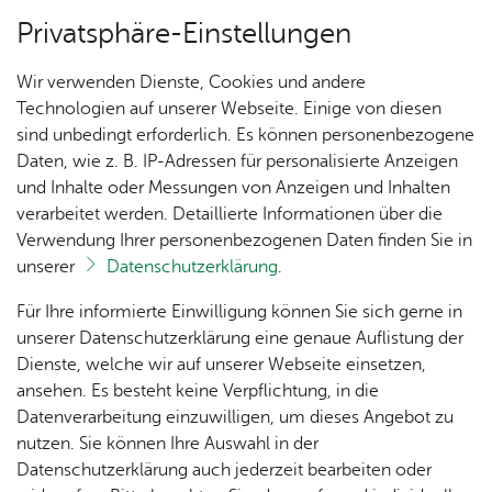
Privatsphäre-Einstellungen
Menü
Wir verwenden Dienste, Cookies und andere
Sehen & Er­le­ben
Technologien auf unserer Webseite. Einige von diesen
sind unbedingt erforderlich. Es können personenbezogene
Daten, wie z. B. IP-Adressen für personalisierte Anzeigen
und Inhalte oder Messungen von Anzeigen und Inhalten
Un­se­re Ort­schaft
Vor­le­sen
verarbeitet werden. Detaillierte Informationen über die
Verwendung Ihrer personenbezogenen Daten finden Sie in
Un­ter­wegs am Bo­den­see
unserer
Datenschutzerklärung
.
Ak­tu­
Zah­
Orts­
Ak­ti­on
Bil­der
Für Ihre informierte Einwilligung können Sie sich gerne in
Ein See, vier Länder und so viele Möglichkeiten...
el­les
len,
vor­
Ge­
unserer Datenschutzerklärung eine genaue Auflistung der
Entdecken Sie die Bodenseeregion zu Wasser, an
Daten
ste­her
mein­
Dienste, welche wir auf unserer Webseite einsetzen,
1250
Orts­
Land und aus der Luft!
& Fak­
& Ort­
sinn
ansehen. Es besteht keine Verpflichtung, in die
Jahre
plan
ten
schaft
Ai­lin­
Datenverarbeitung einzuwilligen, um dieses Angebot zu
Ai­lin­
s­rat
gen
nutzen. Sie können Ihre Auswahl in der
gen
Aus­bil­
Datenschutzerklärung auch jederzeit bearbeiten oder
Ai­lin­
Ver­an­