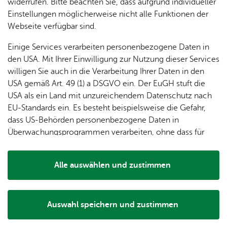
dung
widerrufen. Bitte beachten Sie, dass aufgrund individueller
ger
Ver­
Öf­
stal­
& of­fe­
Einstellungen möglicherweise nicht alle Funktionen der
Fe­ri­
eins­le­
fent­li­
tun­gen
ne
Webseite verfügbar sind.
en­
ben
che
Stel­len
Wo­
spie­le
Ein­
Lo­ka­le
Einige Services verarbeiten personenbezogene Daten in
chen­
rich­
Agen­
den USA. Mit Ihrer Einwilligung zur Nutzung dieser Services
markt
tun­
da
willigen Sie auch in die Verarbeitung Ihrer Daten in den
Ge­
gen
Mit­tei­
USA gemäß Art. 49 (1) a DSGVO ein. Der EuGH stuft die
schic
lungs­
USA als ein Land mit unzureichendem Datenschutz nach
h­te
blatt
EU-Standards ein. Es besteht beispielsweise die Gefahr,
Der Versand der Broschüren erfolgt über die Tourist-
dass US-Behörden personenbezogene Daten in
Information Friedrichshafen. Für Wünsche und Fragen
Überwachungsprogrammen verarbeiten, ohne dass für
speziell zu Ailingen wenden Sie sich gerne direkt an
Europäerinnen und Europäer eine Klagemöglichkeit
die
Tourist-Information Ailingen
.
besteht.
Alle auswählen und zustimmen
Wir bitten um Verständnis, dass außerhalb Deutschlands
Details
Prospektpakete nur bis 500 Gramm versendet werden.
Alle Broschüren stehen auch zum Download bereit.
Auswahl speichern und zustimmen
Notwendig
Drittanbieter