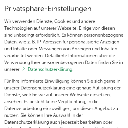
Privatsphäre-Einstellungen
Menü
Wir verwenden Dienste, Cookies und andere
Ser­vice
Technologien auf unserer Webseite. Einige von diesen
sind unbedingt erforderlich. Es können personenbezogene
Daten, wie z. B. IP-Adressen für personalisierte Anzeigen
und Inhalte oder Messungen von Anzeigen und Inhalten
Un­se­re Ort­schaft
Vor­le­sen
verarbeitet werden. Detaillierte Informationen über die
Verwendung Ihrer personenbezogenen Daten finden Sie in
Pro­spek­te be­stel­len
unserer
Datenschutzerklärung
.
Ak­tu­
Zah­
Orts­
Ak­ti­on
Bil­der
Für Ihre informierte Einwilligung können Sie sich gerne in
Mit unseren Broschüren können Sie sich ganz
el­les
len,
vor­
Ge­
unserer Datenschutzerklärung eine genaue Auflistung der
bequem zu Hause informieren und Anregungen
Daten
ste­her
mein­
Dienste, welche wir auf unserer Webseite einsetzen,
1250
Orts­
für Ihren Urlaub sammeln.
& Fak­
& Ort­
sinn
ansehen. Es besteht keine Verpflichtung, in die
Jahre
plan
ten
schaft
Ai­lin­
Datenverarbeitung einzuwilligen, um dieses Angebot zu
Ai­lin­
s­rat
gen
nutzen. Sie können Ihre Auswahl in der
gen
Aus­bil­
Datenschutzerklärung auch jederzeit bearbeiten oder
Ai­lin­
Ver­an­