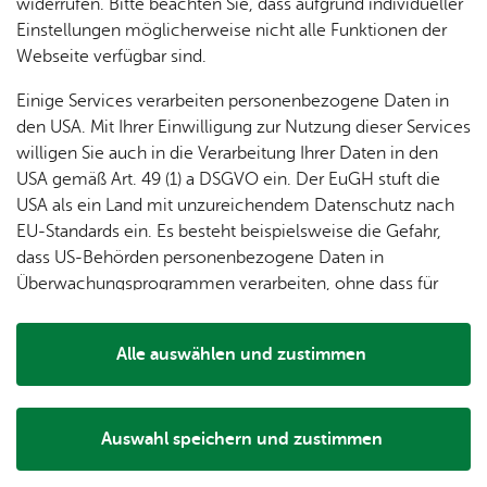
dung
widerrufen. Bitte beachten Sie, dass aufgrund individueller
ger
Ver­
Öf­
stal­
& of­fe­
Einstellungen möglicherweise nicht alle Funktionen der
Fe­ri­
eins­le­
fent­li­
tun­gen
ne
Webseite verfügbar sind.
en­
ben
che
Stel­len
Wo­
spie­le
Ein­
Un­ter­wegs am Bo­den­see
Rad­fa
Lo­ka­le
Einige Services verarbeiten personenbezogene Daten in
chen­
rich­
Agen­
den USA. Mit Ihrer Einwilligung zur Nutzung dieser Services
markt
tun­
da
willigen Sie auch in die Verarbeitung Ihrer Daten in den
Ge­
gen
Mit­tei­
USA gemäß Art. 49 (1) a DSGVO ein. Der EuGH stuft die
schic
lungs­
USA als ein Land mit unzureichendem Datenschutz nach
h­te
blatt
EU-Standards ein. Es besteht beispielsweise die Gefahr,
dass US-Behörden personenbezogene Daten in
Überwachungsprogrammen verarbeiten, ohne dass für
Europäerinnen und Europäer eine Klagemöglichkeit
besteht.
Alle auswählen und zustimmen
Details
Zu
Ohne Auto mobil – Bus
Rad
Auswahl speichern und zustimmen
& Bahn, Katamaran,
Notwendig
Drittanbieter
sc
Bodenseeflotte, Fahrrad