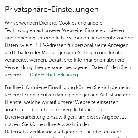
Privatsphäre-Einstellungen
Menü
Wir verwenden Dienste, Cookies und andere
Ser­vice
Technologien auf unserer Webseite. Einige von diesen
sind unbedingt erforderlich. Es können personenbezogene
Daten, wie z. B. IP-Adressen für personalisierte Anzeigen
und Inhalte oder Messungen von Anzeigen und Inhalten
Un­se­re Ort­schaft
Vor­le­sen
verarbeitet werden. Detaillierte Informationen über die
Verwendung Ihrer personenbezogenen Daten finden Sie in
An­rei­se & Mo­bi­li­tät
unserer
Datenschutzerklärung
.
Ak­tu­
Zah­
Orts­
Ak­ti­on
Bil­der
Für Ihre informierte Einwilligung können Sie sich gerne in
Sie erreichen die Ortschaft Ailingen in
el­les
len,
vor­
Ge­
unserer Datenschutzerklärung eine genaue Auflistung der
Friedrichshafen auf vielen Wegen: Mit Auto, dem
Daten
ste­her
mein­
Dienste, welche wir auf unserer Webseite einsetzen,
1250
Orts­
Flugzeug oder mit Bus & Bahn. Aber kennen Sie
& Fak­
& Ort­
sinn
ansehen. Es besteht keine Verpflichtung, in die
Jahre
plan
auch die mobilen Möglichkeiten vor Ort?
ten
schaft
Ai­lin­
Datenverarbeitung einzuwilligen, um dieses Angebot zu
Ai­lin­
s­rat
gen
nutzen. Sie können Ihre Auswahl in der
gen
Aus­bil­
Datenschutzerklärung auch jederzeit bearbeiten oder
Ai­lin­
Ver­an­