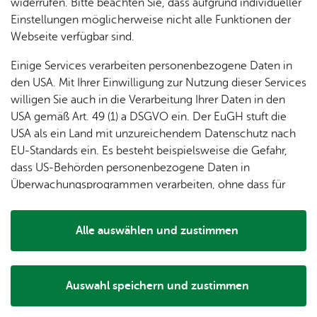
dung
widerrufen. Bitte beachten Sie, dass aufgrund individueller
ger
Ver­
Öf­
stal­
& of­fe­
Bitte be­ach­ten Sie, dass die mit * ge­kenn­zeich­ne­ten Fel­der Pflicht­
Einstellungen möglicherweise nicht alle Funktionen der
Fe­ri­
eins­le­
fent­li­
tun­gen
ne
an­ga­ben sind.
Webseite verfügbar sind.
en­
ben
che
Stel­len
Wo­
spie­le
Ein­
Lo­ka­le
Einige Services verarbeiten personenbezogene Daten in
chen­
Ihre Nach­richt
rich­
Agen­
den USA. Mit Ihrer Einwilligung zur Nutzung dieser Services
markt
tun­
da
willigen Sie auch in die Verarbeitung Ihrer Daten in den
Kommentar
*
Ge­
gen
Mit­tei­
USA gemäß Art. 49 (1) a DSGVO ein. Der EuGH stuft die
schic
lungs­
USA als ein Land mit unzureichendem Datenschutz nach
h­te
blatt
EU-Standards ein. Es besteht beispielsweise die Gefahr,
dass US-Behörden personenbezogene Daten in
Überwachungsprogrammen verarbeiten, ohne dass für
Europäerinnen und Europäer eine Klagemöglichkeit
besteht.
Alle auswählen und zustimmen
Per­sön­li­che In­for­ma­tio­nen
Details
Name
*
Auswahl speichern und zustimmen
Notwendig
Drittanbieter