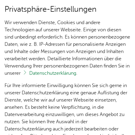
Privatsphäre-Einstellungen
Menü
Wir verwenden Dienste, Cookies und andere
Start­sei­te
Technologien auf unserer Webseite. Einige von diesen
sind unbedingt erforderlich. Es können personenbezogene
Daten, wie z. B. IP-Adressen für personalisierte Anzeigen
und Inhalte oder Messungen von Anzeigen und Inhalten
Un­se­re Ort­schaft
Vor­le­sen
verarbeitet werden. Detaillierte Informationen über die
Verwendung Ihrer personenbezogenen Daten finden Sie in
Kon­takt­for­mu­lar
unserer
Datenschutzerklärung
.
Ak­tu­
Zah­
Orts­
Ak­ti­on
Bil­der
Für Ihre informierte Einwilligung können Sie sich gerne in
Haben Sie Fragen, Ideen oder Anregungen an die
el­les
len,
vor­
Ge­
unserer Datenschutzerklärung eine genaue Auflistung der
Ortsverwaltung Ailingen? Bitte nutzen Sie das
Daten
ste­her
mein­
Dienste, welche wir auf unserer Webseite einsetzen,
1250
Orts­
Kontaktformular.
& Fak­
& Ort­
sinn
ansehen. Es besteht keine Verpflichtung, in die
Jahre
plan
ten
schaft
Ai­lin­
Datenverarbeitung einzuwilligen, um dieses Angebot zu
Ai­lin­
s­rat
gen
nutzen. Sie können Ihre Auswahl in der
gen
Kon­takt­for­mu­lar
Aus­bil­
Datenschutzerklärung auch jederzeit bearbeiten oder
Ai­lin­
Ver­an­