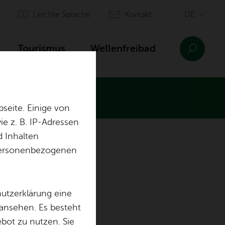
Leich­te Spra­che
Kon­takt
Tou­ris­mus
Wel­len­frei­bad
seite. Einige von
e z. B. IP-Adressen
d Inhalten
n­sinn Ai­lin­gen
Orts­plan
r personenbezogenen
Ein­rich­tun­gen
Aus­bil­dung & of­fe­ne Stel­len
hutzerklärung eine
 ansehen. Es besteht
ebot zu nutzen. Sie