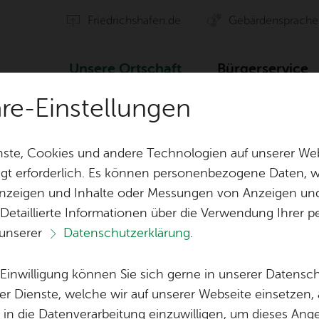
Fried­richs­ha­fen.de
Ge­bär­den­spra­che
Un­se­re Ort­schaft
Bür­ger­ser­vice
äre-Einstellungen
Ver­an­stal­tun­gen
ste, Cookies und andere Technologien auf unserer Web
gt erforderlich. Es können personenbezogene Daten, wi
 Anzeigen und Inhalte oder Messungen von Anzeigen un
ten
Orts­vor­ste­her & Ort­schafts­rat
Ak­ti­on Ge­mei
 Detaillierte Informationen über die Verwendung Ihre
 unserer
Datenschutzerklärung
.
Ver­eins­le­ben
Öf­fent­li­che 
Vor­le­sen
Lo­ka­le Agen­da
e Einwilligung können Sie sich gerne in unserer Datensc
Ver­an­stal­tun­gen
Bil­der
er Dienste, welche wir auf unserer Webseite einsetzen,
, in die Datenverarbeitung einzuwilligen, um dieses Ang