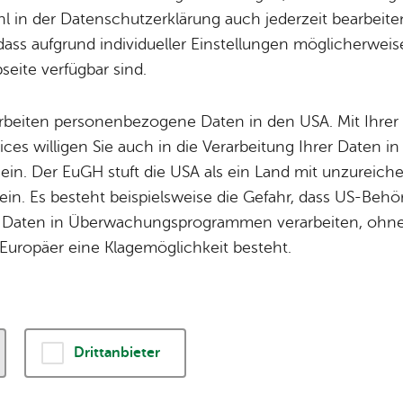
 in der Datenschutzerklärung auch jederzeit bearbeite
dass aufgrund individueller Einstellungen möglicherweise
le wich­ti­gen Ver­an­stal­tun­gen der Ort­schaft Ai­lin­
eite verfügbar sind.
 fin­den Sie im
Ver­an­stal­tungs­ka­len­der der Stad
arbeiten personenbezogene Daten in den USA. Mit Ihrer 
ices willigen Sie auch in die Verarbeitung Ihrer Daten 
ik
Erw
 ein. Der EuGH stuft die USA als ein Land mit unzurei
in. Es besteht beispielsweise die Gefahr, dass US-Beh
Daten in Überwachungsprogrammen verarbeiten, ohne 
Ver­an­stal­tungs­lis­te dru­cken
Fil­ter lö­schen
Europäer eine Klagemöglichkeit besteht.
Sep­tem­ber 2026
, 10:00 Uhr
, Rotach-Hal­le Ai­lin­gen
ei­er
n­der & Fa­mi­lie
,
Sons­ti­ges
Drittanbieter