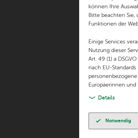
können Ihre Auswahl
Bitte beachten Sie, 
Sie fin­den hier al
Funktionen der Webs
Ver­an­stal­tun­gen
Einige Services ver
Nutzung dieser Serv
Bür­ger & Po­li­t
Art. 49 (1) a DSGVO
nach EU-Standards e
personenbezogene 
Europäerinnen und 
Details
Don­ners­tag, 17. 
Ein­schu­lungs­f
Bür­ger & Po­li­tik
,
Ki
Notwendig