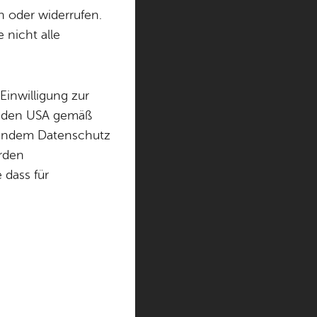
n oder widerrufen.
 nicht alle
gen. Alle wei­te­ren
t Fried­richs­ha­fen
.
Einwilligung zur
in den USA gemäß
eiterte Suche
chendem Datenschutz
örden
dass für