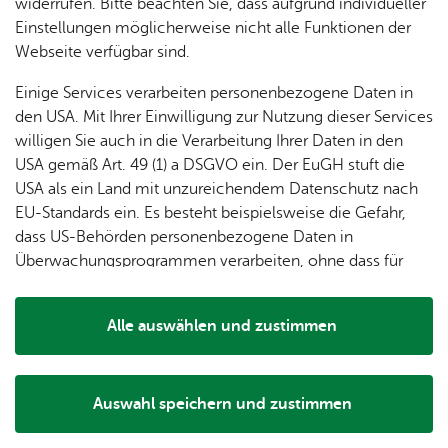
dung
widerrufen. Bitte beachten Sie, dass aufgrund individueller
füh­len sich wohl in ihrer Ort­schaft, sie hal­
ger
Ver­
Öf­
stal­
& of­fe­
Einstellungen möglicherweise nicht alle Funktionen der
Fe­ri­
eins­le­
fent­li­
ten zu­sam­men und sie ge­nie­ßen die Schön­
tun­gen
ne
Webseite verfügbar sind.
en­
ben
che
heit ihres Ortes...
Stel­len
Wo­
spie­le
Ein­
Lo­ka­le
Einige Services verarbeiten personenbezogene Daten in
chen­
Ober­bür­ger­meis­ter An­dre­as Brand
rich­
Agen­
den USA. Mit Ihrer Einwilligung zur Nutzung dieser Services
markt
tun­
da
willigen Sie auch in die Verarbeitung Ihrer Daten in den
Ge­
gen
Mit­tei­
USA gemäß Art. 49 (1) a DSGVO ein. Der EuGH stuft die
schic
lungs­
USA als ein Land mit unzureichendem Datenschutz nach
h­te
blatt
Gruß­wort von An­dre­as Brand lesen
EU-Standards ein. Es besteht beispielsweise die Gefahr,
dass US-Behörden personenbezogene Daten in
Überwachungsprogrammen verarbeiten, ohne dass für
Europäerinnen und Europäer eine Klagemöglichkeit
Gruß­wort Orts­vor­ste­her An­dre­as
besteht.
Alle auswählen und zustimmen
Lipp
Details
Auswahl speichern und zustimmen
Notwendig
Drittanbieter
...​Ein ge­flü­gel­tes Wort sagt: „Es ist was Be­