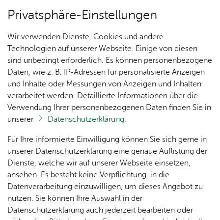
Privatsphäre-Einstellungen
Menü
Wir verwenden Dienste, Cookies und andere
1250 Jahre Ai­lin­gen
Technologien auf unserer Webseite. Einige von diesen
sind unbedingt erforderlich. Es können personenbezogene
Daten, wie z. B. IP-Adressen für personalisierte Anzeigen
und Inhalte oder Messungen von Anzeigen und Inhalten
Un­se­re Ort­schaft
Vor­le­sen
verarbeitet werden. Detaillierte Informationen über die
Verwendung Ihrer personenbezogenen Daten finden Sie in
Gruß­wor­te
unserer
Datenschutzerklärung
.
Ak­tu­
Zah­
Orts­
Ak­ti­on
Bil­der
Für Ihre informierte Einwilligung können Sie sich gerne in
zum Jubiläum „1250 Jahre Ailingen“
el­les
len,
vor­
Ge­
unserer Datenschutzerklärung eine genaue Auflistung der
Daten
ste­her
mein­
Dienste, welche wir auf unserer Webseite einsetzen,
1250
Orts­
& Fak­
& Ort­
sinn
ansehen. Es besteht keine Verpflichtung, in die
Jahre
plan
ten
schaft
Ai­lin­
Datenverarbeitung einzuwilligen, um dieses Angebot zu
Ai­lin­
s­rat
gen
...​Auch wenn sich in den 1250 Jah­ren vie­les
nutzen. Sie können Ihre Auswahl in der
gen
Aus­bil­
ver­än­dert hat, eines bleibt: Die Men­schen
Datenschutzerklärung auch jederzeit bearbeiten oder
Ai­lin­
Ver­an­