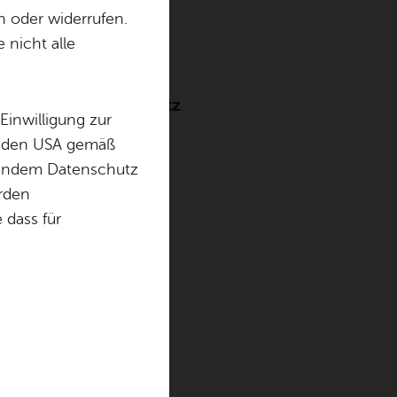
­lin­gen
n oder widerrufen.
 nicht alle
ndesgaststättengesetz
Einwilligung zur
in den USA gemäß
chendem Datenschutz
örden
dass für
ieb eines
stronomische
enzierung
enbetrieben
 Januar 2026
olischen