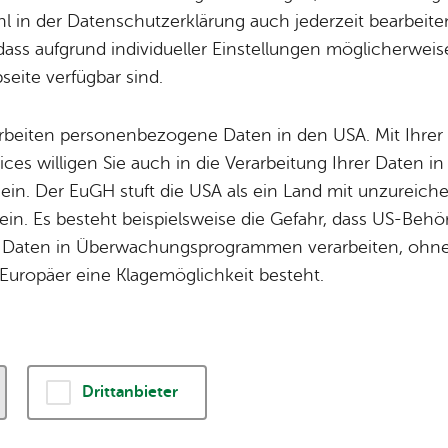
­no­mie­be­trieb Ai
 in der Datenschutzerklärung auch jederzeit bearbeite
dass aufgrund individueller Einstellungen möglicherweise
eite verfügbar sind.
ehenden Gastronomiebetrieb nach § 2 Abs. 2 La
arbeiten personenbezogene Daten in den USA. Mit Ihrer 
ices willigen Sie auch in die Verarbeitung Ihrer Daten 
 ein. Der EuGH stuft die USA als ein Land mit unzurei
in. Es besteht beispielsweise die Gefahr, dass US-Beh
Daten in Überwachungsprogrammen verarbeiten, ohne 
r 2026 entfällt die bisherige Erlaubnispflicht für den Betr
Europäer eine Klagemöglichkeit besteht.
ewerbes mit Alkoholausschank. Künftig unterliegen ga
r Art lediglich einer Anzeigepflicht. Die bisherige Differ
tstättenbetrieben mit Alkoholausschank und Gaststätt
ausschank wird nicht fortgeführt. Ebenso entfällt ab 1.
Drittanbieter
uf Erteilung einer Gestattung zum Ausschank von alkoh
nd wird durch die Anzeige eines vorübergehenden