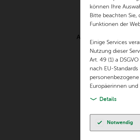
Gas­tro
können Ihre Auswahl
Bitte beachten Sie, 
Funktionen der Webs
Anzeige zum vorüberg
Einige Services ver
Nutzung dieser Serv
Art. 49 (1) a DSGVO
nach EU-Standards e
personenbezogene 
Seit 1. Janua
Europäerinnen und 
Gaststätteng
Details
Betriebe alle
zwischen Gas
ohne Alkohol
Notwendig
der Antrag a
Getränken u