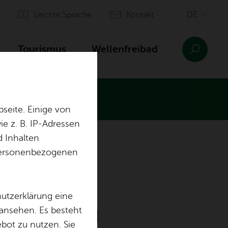
Leich­te Spra­che
Kon­takt
Tou­ris­mus
Wel­len­frei­bad
seite. Einige von
e z. B. IP-Adressen
d Inhalten
n­sinn Ai­lin­gen
Orts­plan
r personenbezogenen
Ein­rich­tun­gen
Aus­bil­dung & of­fe­ne Stel­len
hutzerklärung eine
­hen­den
 ansehen. Es besteht
ebot zu nutzen. Sie