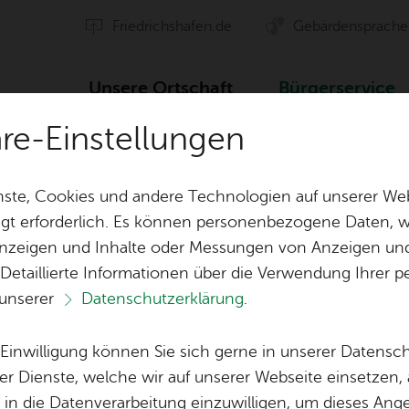
Fried­richs­ha­fen.de
Ge­bär­den­spra­che
Un­se­re Ort­schaft
Bür­ger­ser­vice
äre-Einstellungen
­zei­ge zum vor­über­ge­hen­den Gas­tro­no­mie­be­trieb
ste, Cookies und andere Technologien auf unserer Web
gt erforderlich. Es können personenbezogene Daten, wi
 Anzeigen und Inhalte oder Messungen von Anzeigen un
ten
Orts­vor­ste­her & Ort­schafts­rat
Ak­ti­on Ge­mei
 Detaillierte Informationen über die Verwendung Ihre
 unserer
Datenschutzerklärung
.
Ver­eins­le­ben
Öf­fent­li­che 
Vor­le­sen
Lo­ka­le Agen­da
e Einwilligung können Sie sich gerne in unserer Datensc
ge zum vor­über­ge
Bil­der
er Dienste, welche wir auf unserer Webseite einsetzen,
, in die Datenverarbeitung einzuwilligen, um dieses Ang