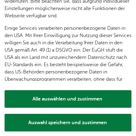
dung
widerrufen. Bitte beachten Sie, dass aufgrund individueller
ger
Ver­
Öf­
stal­
& of­fe­
Einstellungen möglicherweise nicht alle Funktionen der
Fe­ri­
eins­le­
fent­li­
tun­gen
ne
Webseite verfügbar sind.
en­
ben
che
Stel­len
Wo­
spie­le
Ein­
Lo­ka­le
Einige Services verarbeiten personenbezogene Daten in
chen­
rich­
Agen­
den USA. Mit Ihrer Einwilligung zur Nutzung dieser Services
markt
tun­
da
willigen Sie auch in die Verarbeitung Ihrer Daten in den
Ge­
gen
Mit­tei­
USA gemäß Art. 49 (1) a DSGVO ein. Der EuGH stuft die
schic
lungs­
USA als ein Land mit unzureichendem Datenschutz nach
h­te
blatt
EU-Standards ein. Es besteht beispielsweise die Gefahr,
dass US-Behörden personenbezogene Daten in
Überwachungsprogrammen verarbeiten, ohne dass für
Europäerinnen und Europäer eine Klagemöglichkeit
besteht.
Nur der Turm, dessen unterer Teil vermutlich noch älter ist,
Alle auswählen und zustimmen
sowie die Rosenkranzkapelle, die 1625 erbaut wurde,
Details
blieben dabei erhalten. In der Rosenkranzkapelle ist ein
Deckenfresko von Andreas Brugger.
Auswahl speichern und zustimmen
Notwendig
Drittanbieter