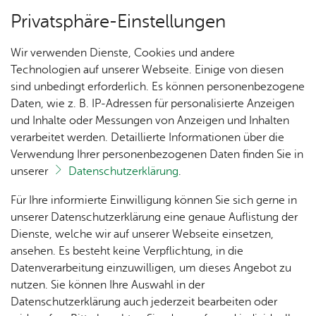
Privatsphäre-Einstellungen
Menü
Wir verwenden Dienste, Cookies und andere
Orts­plan
Technologien auf unserer Webseite. Einige von diesen
sind unbedingt erforderlich. Es können personenbezogene
Daten, wie z. B. IP-Adressen für personalisierte Anzeigen
und Inhalte oder Messungen von Anzeigen und Inhalten
Pfarr­kir­che St. Jo­han­nes
Un­se­re Ort­schaft
verarbeitet werden. Detaillierte Informationen über die
Bap­tist
Verwendung Ihrer personenbezogenen Daten finden Sie in
unserer
Datenschutzerklärung
.
Ak­tu­
Zah­
Orts­
Ak­ti­on
Bil­der
Vor­le­sen
Für Ihre informierte Einwilligung können Sie sich gerne in
el­les
len,
vor­
Ge­
unserer Datenschutzerklärung eine genaue Auflistung der
Nach­dem die alte, um 1500 er­bau­te Kir­che zu
Daten
ste­her
mein­
Dienste, welche wir auf unserer Webseite einsetzen,
1250
Orts­
klein ge­wor­den war, wurde die Kir­che 1959 neu
& Fak­
& Ort­
sinn
ansehen. Es besteht keine Verpflichtung, in die
Jahre
plan
ten
schaft
Ai­lin­
er­rich­tet.
Datenverarbeitung einzuwilligen, um dieses Angebot zu
Ai­lin­
s­rat
gen
nutzen. Sie können Ihre Auswahl in der
gen
Aus­bil­
Datenschutzerklärung auch jederzeit bearbeiten oder
Ai­lin­
Ver­an­