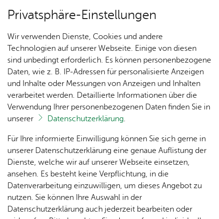
Privatsphäre-Einstellungen
Menü
Wir verwenden Dienste, Cookies und andere
Orts­plan
Technologien auf unserer Webseite. Einige von diesen
sind unbedingt erforderlich. Es können personenbezogene
Daten, wie z. B. IP-Adressen für personalisierte Anzeigen
und Inhalte oder Messungen von Anzeigen und Inhalten
Ho­rach
Un­se­re Ort­schaft
verarbeitet werden. Detaillierte Informationen über die
Verwendung Ihrer personenbezogenen Daten finden Sie in
unserer
Datenschutzerklärung
.
Vor­le­sen
Ak­tu­
Zah­
Orts­
Ak­ti­on
Bil­der
Für Ihre informierte Einwilligung können Sie sich gerne in
el­les
len,
vor­
Ge­
unserer Datenschutzerklärung eine genaue Auflistung der
Daten
ste­her
mein­
Dienste, welche wir auf unserer Webseite einsetzen,
1250
Orts­
& Fak­
& Ort­
sinn
ansehen. Es besteht keine Verpflichtung, in die
Jahre
plan
ten
schaft
Ai­lin­
Datenverarbeitung einzuwilligen, um dieses Angebot zu
Ai­lin­
s­rat
gen
nutzen. Sie können Ihre Auswahl in der
gen
Aus­bil­
Datenschutzerklärung auch jederzeit bearbeiten oder
Ai­lin­
Ver­an­