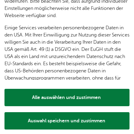
dung
widerrufen. Bitte beachten Sie, dass aufgrund individueller
ger
Ver­
Öf­
stal­
& of­fe­
Einstellungen möglicherweise nicht alle Funktionen der
Fe­ri­
eins­le­
fent­li­
tun­gen
ne
Webseite verfügbar sind.
en­
ben
che
Stel­len
Wo­
spie­le
Ein­
Lo­ka­le
Einige Services verarbeiten personenbezogene Daten in
chen­
rich­
Agen­
den USA. Mit Ihrer Einwilligung zur Nutzung dieser Services
markt
tun­
da
willigen Sie auch in die Verarbeitung Ihrer Daten in den
Ge­
gen
Mit­tei­
USA gemäß Art. 49 (1) a DSGVO ein. Der EuGH stuft die
schic
lungs­
USA als ein Land mit unzureichendem Datenschutz nach
h­te
blatt
EU-Standards ein. Es besteht beispielsweise die Gefahr,
Die Gletscher, die den Bodensee schufen, haben im
dass US-Behörden personenbezogene Daten in
nördlichen Bodensee-Umland Hügel hinterlassen, die
Überwachungsprogrammen verarbeiten, ohne dass für
Drumline. Einer von ihnen, der Horach, ist mit 501,6 m der
Europäerinnen und Europäer eine Klagemöglichkeit
höchste Punkt auf dem Stadtgebiet Friedrichshafens und
besteht.
bietet von einem versteckten Aussichtspunkt auf einem
Alle auswählen und zustimmen
Wasserspeicher einen wunderbaren Blick auf Ailingen und
Details
die Berge.
Auswahl speichern und zustimmen
Notwendig
Drittanbieter