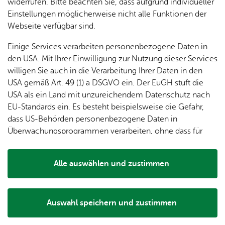
dung
widerrufen. Bitte beachten Sie, dass aufgrund individueller
ger
Ver­
Öf­
stal­
& of­fe­
Einstellungen möglicherweise nicht alle Funktionen der
Fe­ri­
eins­le­
fent­li­
tun­gen
ne
Webseite verfügbar sind.
en­
ben
che
Stel­len
Wo­
spie­le
Ein­
Lo­ka­le
Einige Services verarbeiten personenbezogene Daten in
chen­
rich­
Agen­
den USA. Mit Ihrer Einwilligung zur Nutzung dieser Services
markt
tun­
da
willigen Sie auch in die Verarbeitung Ihrer Daten in den
Ge­
gen
Mit­tei­
USA gemäß Art. 49 (1) a DSGVO ein. Der EuGH stuft die
schic
lungs­
USA als ein Land mit unzureichendem Datenschutz nach
h­te
blatt
EU-Standards ein. Es besteht beispielsweise die Gefahr,
dass US-Behörden personenbezogene Daten in
Größe:
950 m²
Überwachungsprogrammen verarbeiten, ohne dass für
Spielmöglichkeiten:´
Kletterspielgerät mit Rutsche,
Europäerinnen und Europäer eine Klagemöglichkeit
Vogelnestschaukel, Karussell, Sandspielbereich,
besteht.
Tischtennisplatte
Alle auswählen und zustimmen
Details
Auswahl speichern und zustimmen
Notwendig
Drittanbieter