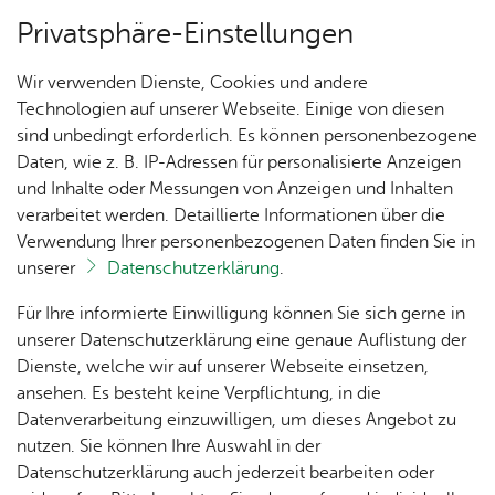
Privatsphäre-Einstellungen
Menü
Wir verwenden Dienste, Cookies und andere
Orts­plan
Technologien auf unserer Webseite. Einige von diesen
sind unbedingt erforderlich. Es können personenbezogene
Daten, wie z. B. IP-Adressen für personalisierte Anzeigen
und Inhalte oder Messungen von Anzeigen und Inhalten
Spiel­platz It­ten­hau­sen Nord,
Un­se­re Ort­schaft
verarbeitet werden. Detaillierte Informationen über die
Alter Wein­berg
Verwendung Ihrer personenbezogenen Daten finden Sie in
unserer
Datenschutzerklärung
.
Ak­tu­
Zah­
Orts­
Ak­ti­on
Bil­der
Vor­le­sen
Für Ihre informierte Einwilligung können Sie sich gerne in
el­les
len,
vor­
Ge­
unserer Datenschutzerklärung eine genaue Auflistung der
mit­tel­gro­ße An­la­ge, ge­eig­net für Klein­kin­der und
Daten
ste­her
mein­
Dienste, welche wir auf unserer Webseite einsetzen,
1250
Orts­
& Fak­
Schul­kin­der
& Ort­
sinn
ansehen. Es besteht keine Verpflichtung, in die
Jahre
plan
ten
schaft
Ai­lin­
Datenverarbeitung einzuwilligen, um dieses Angebot zu
Ai­lin­
s­rat
gen
nutzen. Sie können Ihre Auswahl in der
gen
Aus­bil­
Datenschutzerklärung auch jederzeit bearbeiten oder
Ai­lin­
Ver­an­