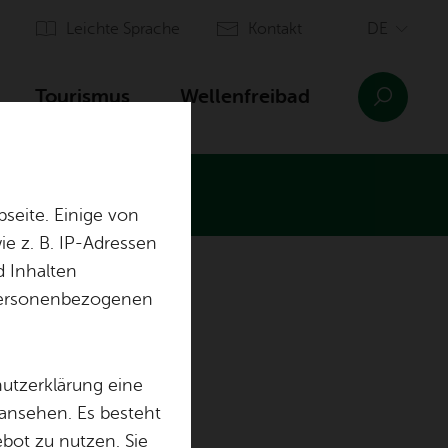
Leich­te Spra­che
Kon­takt
Tou­ris­mus
Wel­len­frei­bad
seite. Einige von
e z. B. IP-Adressen
d Inhalten
n­sinn Ai­lin­gen
Orts­plan
r personenbezogenen
­berg
Ein­rich­tun­gen
Aus­bil­dung & of­fe­ne Stel­len
hutzerklärung eine
 ansehen. Es besteht
ebot zu nutzen. Sie