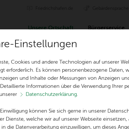
Fried­richs­ha­fen.de
Ge­bär­den­spra­che
Un­se­re Ort­schaft
Bür­ger­ser­vice
äre-Einstellungen
in­der­gar­ten Hal­den­berg
ste, Cookies und andere Technologien auf unserer Web
gt erforderlich. Es können personenbezogene Daten, wi
 Anzeigen und Inhalte oder Messungen von Anzeigen un
ten
Orts­vor­ste­her & Ort­schafts­rat
Ak­ti­on Ge­mei
 Detaillierte Informationen über die Verwendung Ihre
 unserer
Datenschutzerklärung
.
der­gar­ten Hal­den
Ver­eins­le­ben
Öf­fent­li­che 
Lo­ka­le Agen­da
e Einwilligung können Sie sich gerne in unserer Datensc
Bil­der
er Dienste, welche wir auf unserer Webseite einsetzen,
, in die Datenverarbeitung einzuwilligen, um dieses Ang
Vor­le­sen