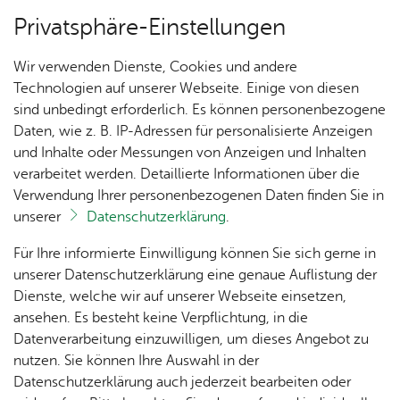
Privatsphäre-Einstellungen
Menü
Wir verwenden Dienste, Cookies und andere
Ver­an­stal­tun­gen
Technologien auf unserer Webseite. Einige von diesen
sind unbedingt erforderlich. Es können personenbezogene
Daten, wie z. B. IP-Adressen für personalisierte Anzeigen
und Inhalte oder Messungen von Anzeigen und Inhalten
Un­se­re Ort­schaft
Ter­min spei­chern
Ver­an­stal­tung dru­cken
verarbeitet werden. Detaillierte Informationen über die
Vor­le­sen
Verwendung Ihrer personenbezogenen Daten finden Sie in
unserer
Datenschutzerklärung
.
Ka­te­go­rie:
Füh­run­gen
Ak­tu­
Zah­
Orts­
Ak­ti­on
Bil­der
Für Ihre informierte Einwilligung können Sie sich gerne in
Mit dem Mönch durch die
el­les
len,
vor­
Ge­
unserer Datenschutzerklärung eine genaue Auflistung der
Daten
ste­her
mein­
Schloss­kir­che in­klu­si­ve
Dienste, welche wir auf unserer Webseite einsetzen,
1250
Orts­
& Fak­
& Ort­
sinn
ansehen. Es besteht keine Verpflichtung, in die
Jahre
plan
Wein­pro­be
ten
schaft
Ai­lin­
Datenverarbeitung einzuwilligen, um dieses Angebot zu
Ai­lin­
s­rat
gen
nutzen. Sie können Ihre Auswahl in der
gen
Aus­bil­
Datenschutzerklärung auch jederzeit bearbeiten oder
Frei­tag, 09. Ok­to­ber 2026
, 16:00 Uhr
–
17:30 Uhr
Ai­lin­
Ver­an­