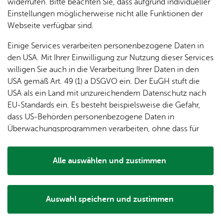
dung
widerrufen. Bitte beachten Sie, dass aufgrund individueller
ger
Ver­
Öf­
stal­
& of­fe­
Einstellungen möglicherweise nicht alle Funktionen der
Fe­ri­
eins­le­
fent­li­
tun­gen
ne
Webseite verfügbar sind.
en­
ben
che
Stel­len
Wo­
spie­le
Ein­
Lo­ka­le
Einige Services verarbeiten personenbezogene Daten in
chen­
rich­
Agen­
den USA. Mit Ihrer Einwilligung zur Nutzung dieser Services
markt
tun­
da
willigen Sie auch in die Verarbeitung Ihrer Daten in den
Ge­
gen
Mit­tei­
USA gemäß Art. 49 (1) a DSGVO ein. Der EuGH stuft die
schic
lungs­
USA als ein Land mit unzureichendem Datenschutz nach
h­te
blatt
EU-Standards ein. Es besteht beispielsweise die Gefahr,
dass US-Behörden personenbezogene Daten in
Überwachungsprogrammen verarbeiten, ohne dass für
Europäerinnen und Europäer eine Klagemöglichkeit
besteht.
Die Schlosskirche in Friedrichshafen hat eine faszinierende
Alle auswählen und zustimmen
Geschichte, die bis ins 11. Jahrhundert zurückreicht.
Details
Ursprünglich als Benediktinerkloster für Schwestern
gegründet, hat sich die Nutzung im Laufe der Jahrhunderte
Auswahl speichern und zustimmen
gewandelt. „Benediktinerpater Sebastian“ weiß so manch
Notwendig
Drittanbieter
spannende Geschichte zu erzählen.