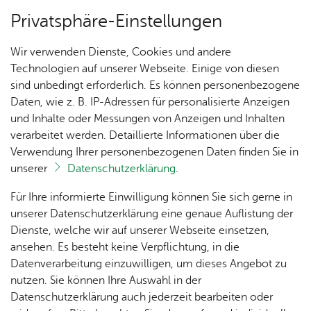
Privatsphäre-Einstellungen
Menü
Wir verwenden Dienste, Cookies und andere
Ver­an­stal­tun­gen
Technologien auf unserer Webseite. Einige von diesen
sind unbedingt erforderlich. Es können personenbezogene
Daten, wie z. B. IP-Adressen für personalisierte Anzeigen
und Inhalte oder Messungen von Anzeigen und Inhalten
Un­se­re Ort­schaft
Ter­min spei­chern
Ver­an­stal­tung dru­cken
verarbeitet werden. Detaillierte Informationen über die
Vor­le­sen
Verwendung Ihrer personenbezogenen Daten finden Sie in
unserer
Datenschutzerklärung
.
Ka­te­go­rie:
Sons­ti­ges
Ak­tu­
Zah­
Orts­
Ak­ti­on
Bil­der
Für Ihre informierte Einwilligung können Sie sich gerne in
Herbst­bör­se
el­les
len,
vor­
Ge­
unserer Datenschutzerklärung eine genaue Auflistung der
Daten
ste­her
mein­
Dienste, welche wir auf unserer Webseite einsetzen,
1250
Orts­
& Fak­
& Ort­
sinn
ansehen. Es besteht keine Verpflichtung, in die
Jahre
Sams­tag, 10. Ok­to­ber 2026
, 10:00 Uhr
–
13:00
plan
ten
schaft
Ai­lin­
Datenverarbeitung einzuwilligen, um dieses Angebot zu
Ai­lin­
Uhr
s­rat
gen
nutzen. Sie können Ihre Auswahl in der
gen
Aus­bil­
Datenschutzerklärung auch jederzeit bearbeiten oder
Ai­lin­
Ver­an­