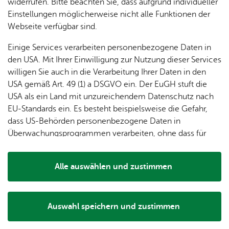
dung
widerrufen. Bitte beachten Sie, dass aufgrund individueller
ger
Ver­
Öf­
Der Aquarienverein Multicolor lädt zur Herbstbörse ein.
stal­
& of­fe­
Einstellungen möglicherweise nicht alle Funktionen der
Fe­ri­
eins­le­
fent­li­
tun­gen
ne
Webseite verfügbar sind.
en­
ben
che
Stel­len
Wo­
spie­le
Ein­
Lo­ka­le
Einige Services verarbeiten personenbezogene Daten in
chen­
rich­
Agen­
den USA. Mit Ihrer Einwilligung zur Nutzung dieser Services
markt
tun­
da
willigen Sie auch in die Verarbeitung Ihrer Daten in den
Ge­
gen
Mit­tei­
Ver­an­stal­tungs­ort & Ver­an­stal­ter
USA gemäß Art. 49 (1) a DSGVO ein. Der EuGH stuft die
schic
lungs­
USA als ein Land mit unzureichendem Datenschutz nach
h­te
blatt
EU-Standards ein. Es besteht beispielsweise die Gefahr,
Ver­an­stal­tungs­ort
dass US-Behörden personenbezogene Daten in
Rotach-Hal­le Ai­lin­gen
Überwachungsprogrammen verarbeiten, ohne dass für
Leo­nie-Fürst-Stra­ße 6
Europäerinnen und Europäer eine Klagemöglichkeit
88048 Fried­richs­ha­fen
besteht.
Alle Ver­an­stal­tun­gen an die­sem Ort
Alle auswählen und zustimmen
Details
Auswahl speichern und zustimmen
Notwendig
Drittanbieter