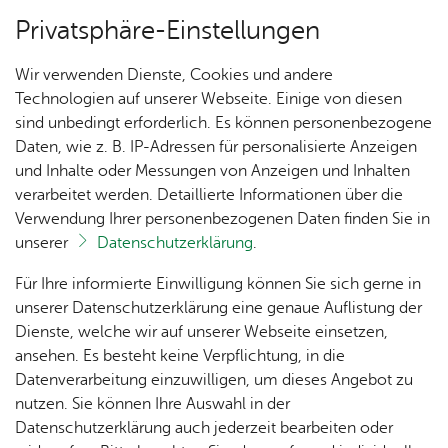
Privatsphäre-Einstellungen
Menü
Wir verwenden Dienste, Cookies und andere
Ver­an­stal­tun­gen
Technologien auf unserer Webseite. Einige von diesen
sind unbedingt erforderlich. Es können personenbezogene
Daten, wie z. B. IP-Adressen für personalisierte Anzeigen
und Inhalte oder Messungen von Anzeigen und Inhalten
Un­se­re Ort­schaft
Ter­min spei­chern
Ver­an­stal­tung dru­cken
verarbeitet werden. Detaillierte Informationen über die
Vor­le­sen
Verwendung Ihrer personenbezogenen Daten finden Sie in
unserer
Datenschutzerklärung
.
Ka­te­go­rie:
Aus­stel­lun­gen & Vor­trä­ge
Ak­tu­
Zah­
Orts­
Ak­ti­on
Bil­der
Für Ihre informierte Einwilligung können Sie sich gerne in
Ge­schichts­treff: Die Stadt
el­les
len,
vor­
Ge­
unserer Datenschutzerklärung eine genaue Auflistung der
Daten
ste­her
mein­
Fried­richs­ha­fen und der Zep­
Dienste, welche wir auf unserer Webseite einsetzen,
1250
Orts­
& Fak­
& Ort­
sinn
ansehen. Es besteht keine Verpflichtung, in die
Jahre
plan
pe­lin-Kon­zern – ein Gang
ten
schaft
Ai­lin­
Datenverarbeitung einzuwilligen, um dieses Angebot zu
Ai­lin­
s­rat
gen
durch die Ge­schich­te
nutzen. Sie können Ihre Auswahl in der
gen
Aus­bil­
Datenschutzerklärung auch jederzeit bearbeiten oder
Ai­lin­
Ver­an­