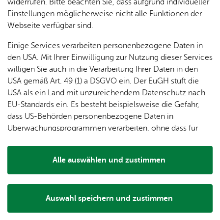
dung
widerrufen. Bitte beachten Sie, dass aufgrund individueller
ger
Ver­
Öf­
stal­
Diens­tag, 15. Sep­tem­ber 2026
, 19:30 Uhr
& of­fe­
Einstellungen möglicherweise nicht alle Funktionen der
Fe­ri­
eins­le­
fent­li­
tun­gen
ne
Webseite verfügbar sind.
en­
ben
che
Stel­len
Wo­
spie­le
Ein­
Lo­ka­le
Einige Services verarbeiten personenbezogene Daten in
Die Gesellschaft für Geschichte und Heimatpflege und die
chen­
rich­
Agen­
den USA. Mit Ihrer Einwilligung zur Nutzung dieser Services
Kolpingfamilie FN-Berg lädt alle Mitglieder und
markt
tun­
da
willigen Sie auch in die Verarbeitung Ihrer Daten in den
Ge­
Interessierten zu diesem interessanten Vortrag von
gen
Mit­tei­
USA gemäß Art. 49 (1) a DSGVO ein. Der EuGH stuft die
schic
Hartmut Semmler im Nikolaussaal des Gemeindehauses
lungs­
USA als ein Land mit unzureichendem Datenschutz nach
h­te
Berg ein. Nähere Informationen finden Sie auf der Website
blatt
EU-Standards ein. Es besteht beispielsweise die Gefahr,
des Veranstalters.
dass US-Behörden personenbezogene Daten in
Überwachungsprogrammen verarbeiten, ohne dass für
Europäerinnen und Europäer eine Klagemöglichkeit
besteht.
Alle auswählen und zustimmen
Details
Ver­an­stal­tungs­ort & Ver­an­stal­ter
Auswahl speichern und zustimmen
Notwendig
Drittanbieter
Ver­an­stal­tungs­ort