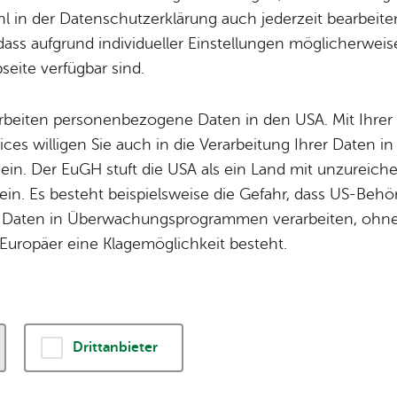
 Füh­rung im Graf-
 in der Datenschutzerklärung auch jederzeit bearbeite
dass aufgrund individueller Einstellungen möglicherweise
Haus
eite verfügbar sind.
arbeiten personenbezogene Daten in den USA. Mit Ihrer 
ices willigen Sie auch in die Verarbeitung Ihrer Daten 
Sams­tag, 22. Au­gust 2026
, 10:00 Uhr
–
11:30 Uhr
 ein. Der EuGH stuft die USA als ein Land mit unzurei
in. Es besteht beispielsweise die Gefahr, dass US-Beh
Daten in Überwachungsprogrammen verarbeiten, ohne 
Europäer eine Klagemöglichkeit besteht.
Graf-Zeppelin-Haus – das Kul
Kongresszentrum direkt am S
einzigartiger Architektur.
Drittanbieter
Das GZH ist eine der wichtig
Kulturstätten in der Bodense