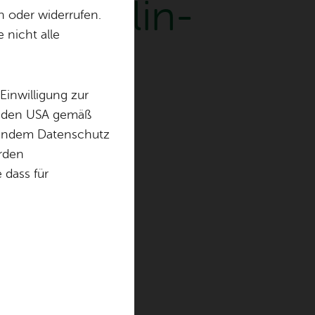
Zep­pe­lin-
n oder widerrufen.
 nicht alle
Einwilligung zur
in den USA gemäß
chendem Datenschutz
örden
dass für
tur- und
ee mit
sten
eregion.