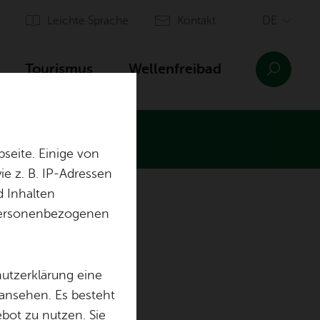
Leich­te Spra­che
Kon­takt
Tou­ris­mus
Wel­len­frei­bad
n-Haus
seite. Einige von
e z. B. IP-Adressen
d Inhalten
n­sinn Ai­lin­gen
Orts­plan
r personenbezogenen
Ein­rich­tun­gen
Aus­bil­dung & of­fe­ne Stel­len
sen
hutzerklärung eine
 ansehen. Es besteht
ebot zu nutzen. Sie