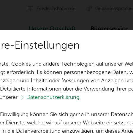
Fried­richs­ha­fen.de
Ge­bär­den­spra­che
Un­se­re Ort­schaft
Bür­ger­ser­vice
äre-Einstellungen
Ver­an­stal­tun­gen
Back­stage Füh­rung im Graf-Zep­pe­li
ste, Cookies und andere Technologien auf unserer Web
gt erforderlich. Es können personenbezogene Daten, wi
 Anzeigen und Inhalte oder Messungen von Anzeigen un
ten
Orts­vor­ste­her & Ort­schafts­rat
Ak­ti­on Ge­mei
 Detaillierte Informationen über die Verwendung Ihre
 unserer
Datenschutzerklärung
.
Ver­eins­le­ben
Öf­fent­li­che 
Ter­min spei­chern
Ver­an­stal­tung dru­cken
Vor­le­
Lo­ka­le Agen­da
e Einwilligung können Sie sich gerne in unserer Datensc
Bil­der
Ka­te­go­rie:
Füh­run­gen
er Dienste, welche wir auf unserer Webseite einsetzen,
, in die Datenverarbeitung einzuwilligen, um dieses Ang