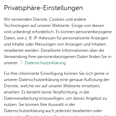
Privatsphäre-Einstellungen
Menü
Wir verwenden Dienste, Cookies und andere
Ak­tu­el­les
Technologien auf unserer Webseite. Einige von diesen
sind unbedingt erforderlich. Es können personenbezogene
Daten, wie z. B. IP-Adressen für personalisierte Anzeigen
und Inhalte oder Messungen von Anzeigen und Inhalten
Un­se­re Ort­schaft
Vor­le­sen
verarbeitet werden. Detaillierte Informationen über die
Verwendung Ihrer personenbezogenen Daten finden Sie in
Frei­tag, 12. Juni 2026
unserer
Datenschutzerklärung
.
Ferienbetreuung AKApulko
Ak­tu­
Zah­
Orts­
Ak­ti­on
Bil­der
Für Ihre informierte Einwilligung können Sie sich gerne in
el­les
len,
vor­
Ge­
unserer Datenschutzerklärung eine genaue Auflistung der
Auch in diesem Sommer bietet die
Daten
ste­her
mein­
Dienste, welche wir auf unserer Webseite einsetzen,
1250
Orts­
Volkshochschule Friedrichshafen in Kooperation
& Fak­
& Ort­
sinn
ansehen. Es besteht keine Verpflichtung, in die
Jahre
plan
ten
schaft
Ai­lin­
mit der PSG Friedrichshafen ihr beliebtes
Datenverarbeitung einzuwilligen, um dieses Angebot zu
Ai­lin­
s­rat
gen
Sommerferienprogramm AKApulko an. Vom 3. bis
nutzen. Sie können Ihre Auswahl in der
gen
Aus­bil­
7. August sowie vom 10. bis 14. August erleben
Datenschutzerklärung auch jederzeit bearbeiten oder
Ai­lin­
Ver­an­