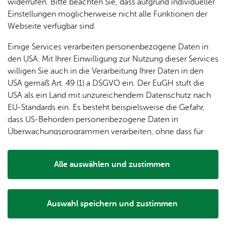
dung
widerrufen. Bitte beachten Sie, dass aufgrund individueller
Kinder im Alter von acht bis vierzehn Jahren eine
ger
Ver­
Öf­
stal­
& of­fe­
Einstellungen möglicherweise nicht alle Funktionen der
abwechslungsreiche Ferienwoche. Kreative und
Fe­ri­
eins­le­
fent­li­
tun­gen
ne
Webseite verfügbar sind.
sportliche Angebote laden zum Entdecken,
en­
ben
che
Stel­len
Wo­
Ausprobieren und Mitmachen ein.
spie­le
Ein­
Lo­ka­le
Einige Services verarbeiten personenbezogene Daten in
chen­
rich­
Agen­
den USA. Mit Ihrer Einwilligung zur Nutzung dieser Services
markt
tun­
da
willigen Sie auch in die Verarbeitung Ihrer Daten in den
Ge­
gen
Mit­tei­
USA gemäß Art. 49 (1) a DSGVO ein. Der EuGH stuft die
schic
lungs­
USA als ein Land mit unzureichendem Datenschutz nach
h­te
blatt
EU-Standards ein. Es besteht beispielsweise die Gefahr,
dass US-Behörden personenbezogene Daten in
Überwachungsprogrammen verarbeiten, ohne dass für
Europäerinnen und Europäer eine Klagemöglichkeit
besteht.
Alle auswählen und zustimmen
Details
Auswahl speichern und zustimmen
Notwendig
Drittanbieter
Kin­der bei der Fe­ri­en­be­treu­ung AKA­pul­ko 2025. (Foto: vhs)