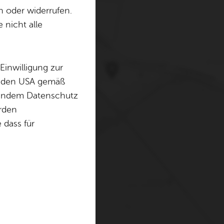
n oder widerrufen.
 nicht alle
erwenden Cookies und
. Weitere Informationen
Einwilligung zur
in den USA gemäß
chendem Datenschutz
örden
dass für