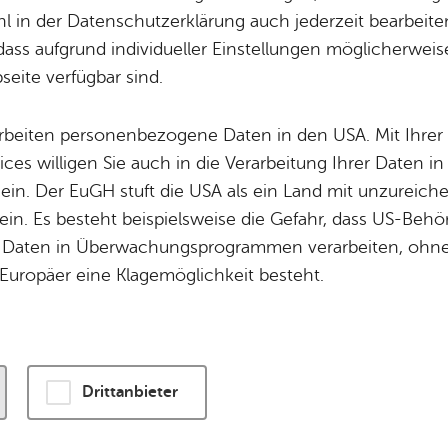
 in der Datenschutzerklärung auch jederzeit bearbeite
dass aufgrund individueller Einstellungen möglicherweise
wird eine Verbindung zu externen Servern hergestellt. Diese v
eite verfügbar sind.
ogien, um die Bedienung zu personalisieren und zu verbessern
enschutzerklärung
.
arbeiten personenbezogene Daten in den USA. Mit Ihrer 
ices willigen Sie auch in die Verarbeitung Ihrer Daten 
n und Karte laden
 ein. Der EuGH stuft die USA als ein Land mit unzurei
in. Es besteht beispielsweise die Gefahr, dass US-Beh
Daten in Überwachungsprogrammen verarbeiten, ohne 
Europäer eine Klagemöglichkeit besteht.
Drittanbieter