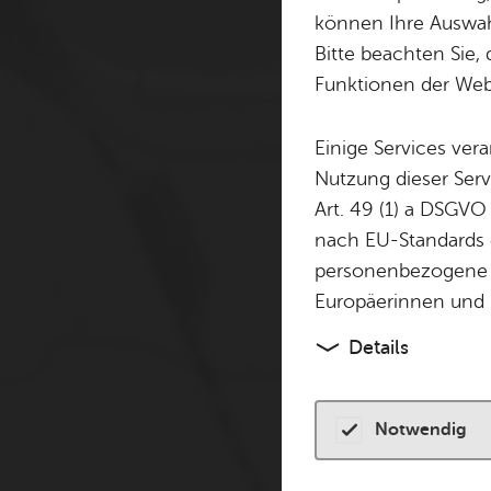
Cookie-Hinweis
können Ihre Auswahl
Bitte beachten Sie, 
Zum Laden dieser Karte 
Funktionen der Webs
andere Tracking-Technol
finden Sie in unserer
Dat
Einige Services ver
Nutzung dieser Serv
Cookies akzeptiere
Art. 49 (1) a DSGVO
nach EU-Standards e
personenbezogene 
Europäerinnen und 
Details
Notwendig