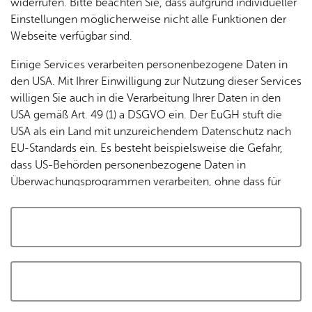
widerrufen. Bitte beachten Sie, dass aufgrund individueller
Tracking-Technologien, um die Bedienung zu
Einstellungen möglicherweise nicht alle Funktionen der
personalisieren und zu verbessern. Weitere Informationen
Webseite verfügbar sind.
finden Sie in unserer
Datenschutzerklärung
.
Einige Services verarbeiten personenbezogene Daten in
den USA. Mit Ihrer Einwilligung zur Nutzung dieser Services
Cookies akzeptieren und Karte laden
willigen Sie auch in die Verarbeitung Ihrer Daten in den
USA gemäß Art. 49 (1) a DSGVO ein. Der EuGH stuft die
USA als ein Land mit unzureichendem Datenschutz nach
EU-Standards ein. Es besteht beispielsweise die Gefahr,
dass US-Behörden personenbezogene Daten in
Überwachungsprogrammen verarbeiten, ohne dass für
Europäerinnen und Europäer eine Klagemöglichkeit
besteht.
Alle auswählen und zustimmen
Details
Auswahl speichern und zustimmen
Notwendig
Drittanbieter