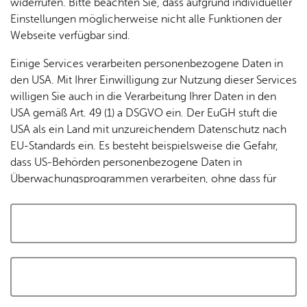
widerrufen. Bitte beachten Sie, dass aufgrund individueller
Tracking-Technologien, um die Bedienung zu
Einstellungen möglicherweise nicht alle Funktionen der
personalisieren und zu verbessern. Weitere Informationen
Webseite verfügbar sind.
finden Sie in unserer
Datenschutzerklärung
.
Einige Services verarbeiten personenbezogene Daten in
den USA. Mit Ihrer Einwilligung zur Nutzung dieser Services
Cookies akzeptieren und Karte laden
willigen Sie auch in die Verarbeitung Ihrer Daten in den
USA gemäß Art. 49 (1) a DSGVO ein. Der EuGH stuft die
USA als ein Land mit unzureichendem Datenschutz nach
EU-Standards ein. Es besteht beispielsweise die Gefahr,
dass US-Behörden personenbezogene Daten in
Überwachungsprogrammen verarbeiten, ohne dass für
Europäerinnen und Europäer eine Klagemöglichkeit
besteht.
Alle auswählen und zustimmen
Details
Auswahl speichern und zustimmen
Notwendig
Drittanbieter