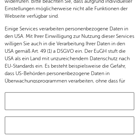
widerrufen. Bitte beachten Sie, dass aufgrund individueller
Tracking-Technologien, um die Bedienung zu
Einstellungen möglicherweise nicht alle Funktionen der
personalisieren und zu verbessern. Weitere Informationen
Webseite verfügbar sind.
finden Sie in unserer
Datenschutzerklärung
.
Einige Services verarbeiten personenbezogene Daten in
den USA. Mit Ihrer Einwilligung zur Nutzung dieser Services
Cookies akzeptieren und Karte laden
willigen Sie auch in die Verarbeitung Ihrer Daten in den
USA gemäß Art. 49 (1) a DSGVO ein. Der EuGH stuft die
USA als ein Land mit unzureichendem Datenschutz nach
EU-Standards ein. Es besteht beispielsweise die Gefahr,
dass US-Behörden personenbezogene Daten in
Überwachungsprogrammen verarbeiten, ohne dass für
Europäerinnen und Europäer eine Klagemöglichkeit
besteht.
Alle auswählen und zustimmen
Details
Auswahl speichern und zustimmen
Notwendig
Drittanbieter