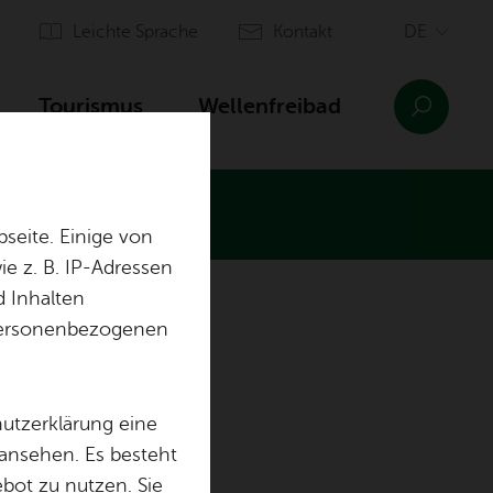
Leich­te Spra­che
Kon­takt
Tou­ris­mus
Wel­len­frei­bad
seite. Einige von
e z. B. IP-Adressen
d Inhalten
n­sinn Ai­lin­gen
Orts­plan
r personenbezogenen
Ein­rich­tun­gen
Aus­bil­dung & of­fe­ne Stel­len
hutzerklärung eine
 ansehen. Es besteht
ebot zu nutzen. Sie