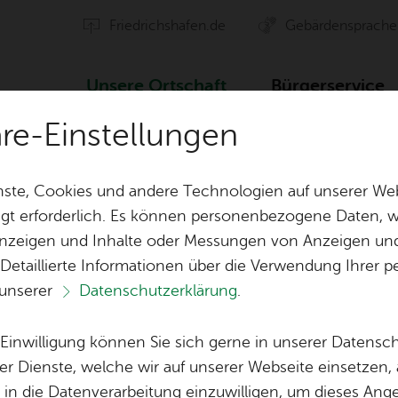
Fried­richs­ha­fen.de
Ge­bär­den­spra­che
Un­se­re Ort­schaft
Bür­ger­ser­vice
äre-Einstellungen
Ver­an­stal­tun­gen
ste, Cookies und andere Technologien auf unserer Web
gt erforderlich. Es können personenbezogene Daten, wi
 Anzeigen und Inhalte oder Messungen von Anzeigen un
ten
Orts­vor­ste­her & Ort­schafts­rat
Ak­ti­on Ge­mei
 Detaillierte Informationen über die Verwendung Ihre
 unserer
Datenschutzerklärung
.
Ver­eins­le­ben
Öf­fent­li­che 
Vor­le­sen
Lo­ka­le Agen­da
e Einwilligung können Sie sich gerne in unserer Datensc
Ver­an­stal­tun­gen
Bil­der
er Dienste, welche wir auf unserer Webseite einsetzen,
, in die Datenverarbeitung einzuwilligen, um dieses Ang