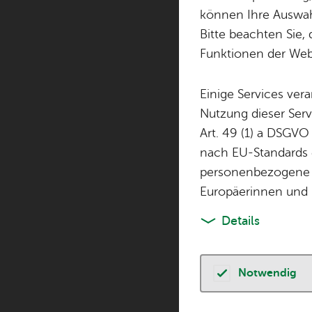
können Ihre Auswahl
Bitte beachten Sie, 
Sie fin­den hier al
Funktionen der Webs
Ver­an­stal­tun­gen
Einige Services ver
Nutzung dieser Serv
Art. 49 (1) a DSGVO
Don­ners­tag, 30. 
nach EU-Standards e
23. Ai­lin
TOP
personenbezogene 
Kin­der & Fa­mi­lie
Europäerinnen und 
Sonn­tag, 09. Au­g
Details
Spe­cial – Dir
Kin­der & Fa­mi­lie
Notwendig
Diens­tag, 11. Au­g
El­tern-Kind-T