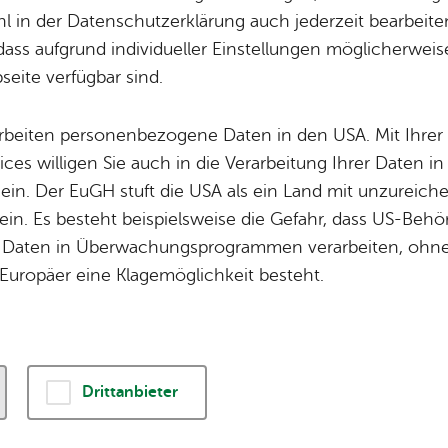
 in der Datenschutzerklärung auch jederzeit bearbeite
dass aufgrund individueller Einstellungen möglicherweise
le wich­ti­gen Ver­an­stal­tun­gen der Ort­schaft Ai­lin­
eite verfügbar sind.
 fin­den Sie im
Ver­an­stal­tungs­ka­len­der der Stad
arbeiten personenbezogene Daten in den USA. Mit Ihrer 
ices willigen Sie auch in die Verarbeitung Ihrer Daten 
 ein. Der EuGH stuft die USA als ein Land mit unzurei
Juli 2026
– Frei­tag, 11. Sep­tem­ber 2026
, Rat­haus­platz Ai­lin­gen
in. Es besteht beispielsweise die Gefahr, dass US-Beh
­ger Fe­ri­en­spie­le in den Som­mer­fe­ri­en
Daten in Überwachungsprogrammen verarbeiten, ohne 
Europäer eine Klagemöglichkeit besteht.
ust 2026
, 17:00 Uhr
–
18:40 Uhr
, Ci­ne­p­lex
ty Dan­cing
Drittanbieter
ust 2026
, 10:00 Uhr
–
11:30 Uhr
, Quar­tiers­bü­ro Alter Wein­berg
reff