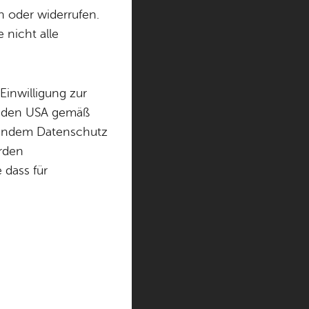
n oder widerrufen.
 nicht alle
gen. Alle wei­te­ren
t Fried­richs­ha­fen
.
Einwilligung zur
in den USA gemäß
chendem Datenschutz
örden
dass für