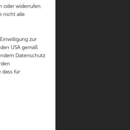
n oder widerrufen.
 nicht alle
gen. Alle wei­te­ren
t Fried­richs­ha­fen
.
Einwilligung zur
in den USA gemäß
eiterte Suche
chendem Datenschutz
örden
dass für