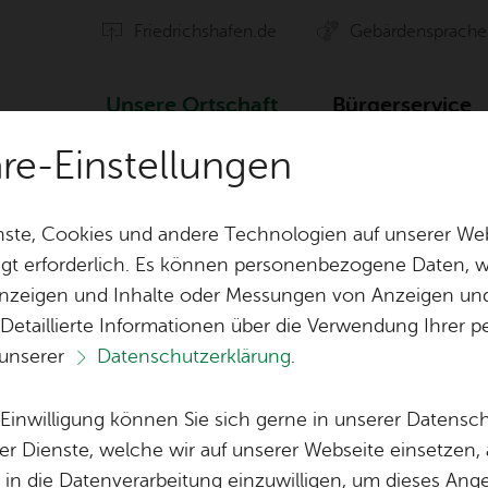
Fried­richs­ha­fen.de
Ge­bär­den­spra­che
Un­se­re Ort­schaft
Bür­ger­ser­vice
äre-Einstellungen
Ver­an­stal­tun­gen
ste, Cookies und andere Technologien auf unserer Web
gt erforderlich. Es können personenbezogene Daten, wi
 Anzeigen und Inhalte oder Messungen von Anzeigen un
ten
Orts­vor­ste­her & Ort­schafts­rat
Ak­ti­on Ge­mei
 Detaillierte Informationen über die Verwendung Ihre
 unserer
Datenschutzerklärung
.
Ver­eins­le­ben
Öf­fent­li­che 
Vor­le­sen
Lo­ka­le Agen­da
e Einwilligung können Sie sich gerne in unserer Datensc
Ver­an­stal­tun­gen
Bil­der
er Dienste, welche wir auf unserer Webseite einsetzen,
, in die Datenverarbeitung einzuwilligen, um dieses Ang