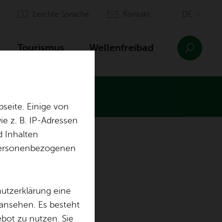
Leich­te Spra­che
Kon­takt
Tou­ris­mus
Wel­len­frei­bad
seite. Einige von
e z. B. IP-Adressen
d Inhalten
n­sinn Ai­lin­gen
Orts­plan
r personenbezogenen
Ein­rich­tun­gen
Aus­bil­dung & of­fe­ne Stel­len
hutzerklärung eine
 ansehen. Es besteht
ebot zu nutzen. Sie