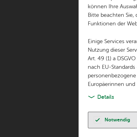
können Ihre Auswahl
Bitte beachten Sie, 
Sie fin­den hier al
Funktionen der Webs
Ver­an­stal­tun­gen
Einige Services ver
Nutzung dieser Serv
Füh­run­gen
Art. 49 (1) a DSGVO
nach EU-Standards e
personenbezogene 
Europäerinnen und 
Details
Frei­tag, 28. Au­gu
Woh­nen 
TOP
Gar­ten­füh­ru
Notwendig
Füh­run­gen
,
Kin­der