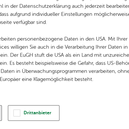
 in der Datenschutzerklärung auch jederzeit bearbeite
dass aufgrund individueller Einstellungen möglicherweise
le wich­ti­gen Ver­an­stal­tun­gen der Ort­schaft Ai­lin­
eite verfügbar sind.
 fin­den Sie im
Ver­an­stal­tungs­ka­len­der der Stad
arbeiten personenbezogene Daten in den USA. Mit Ihrer 
ices willigen Sie auch in die Verarbeitung Ihrer Daten 
Erw
 ein. Der EuGH stuft die USA als ein Land mit unzurei
in. Es besteht beispielsweise die Gefahr, dass US-Beh
Daten in Überwachungsprogrammen verarbeiten, ohne 
Ver­an­stal­tungs­lis­te dru­cken
Fil­ter lö­schen
Europäer eine Klagemöglichkeit besteht.
st 2026
, Schau­haus im Zep­pe­lin­dorf
wie vor 100 Jah­ren im Zep­pe­lin­dorf: Haus- und
ng
Drittanbieter
 & Fa­mi­lie
,
Se­nio­ren