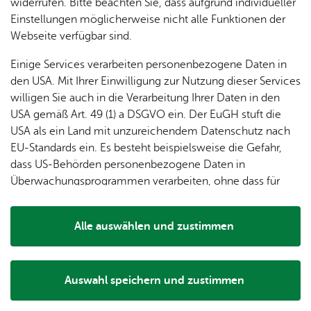
dung
Re­al­schu­le Ai­lin­gen
widerrufen. Bitte beachten Sie, dass aufgrund individueller
ger
Ver­
Öf­
stal­
& of­fe­
Foh­len­str. 21
Einstellungen möglicherweise nicht alle Funktionen der
Fe­ri­
eins­le­
fent­li­
tun­gen
ne
88048
Fried­richs­ha­fen
Webseite verfügbar sind.
en­
ben
che
Stel­len
Tel. +49 7541 203-56220
Wo­
spie­le
Ein­
Lo­ka­le
Einige Services verarbeiten personenbezogene Daten in
chen­
se­kre­ta­ri­at@­‍­rs-fn-ailingen.­‍­de
rich­
Agen­
den USA. Mit Ihrer Einwilligung zur Nutzung dieser Services
markt
Zur Web­site
tun­
da
willigen Sie auch in die Verarbeitung Ihrer Daten in den
Ge­
Rou­ten­pla­ner star­ten
gen
Mit­tei­
USA gemäß Art. 49 (1) a DSGVO ein. Der EuGH stuft die
schic
lungs­
USA als ein Land mit unzureichendem Datenschutz nach
h­te
blatt
EU-Standards ein. Es besteht beispielsweise die Gefahr,
dass US-Behörden personenbezogene Daten in
Überwachungsprogrammen verarbeiten, ohne dass für
Europäerinnen und Europäer eine Klagemöglichkeit
Alle Standorte anzeigen
besteht.
Alle auswählen und zustimmen
Details
Auswahl speichern und zustimmen
Notwendig
Drittanbieter