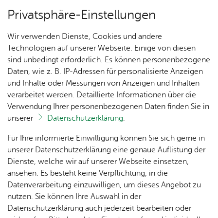
Privatsphäre-Einstellungen
Menü
Wir verwenden Dienste, Cookies und andere
Ver­an­stal­tun­gen
Technologien auf unserer Webseite. Einige von diesen
sind unbedingt erforderlich. Es können personenbezogene
Daten, wie z. B. IP-Adressen für personalisierte Anzeigen
und Inhalte oder Messungen von Anzeigen und Inhalten
Re­al­schu­le Ai­lin­gen
Un­se­re Ort­schaft
verarbeitet werden. Detaillierte Informationen über die
Verwendung Ihrer personenbezogenen Daten finden Sie in
unserer
Datenschutzerklärung
.
Alle Ver­an­stal­tun­gen die­ses Ver­an­stal­ters
Ak­tu­
Zah­
Orts­
Ak­ti­on
Bil­der
Für Ihre informierte Einwilligung können Sie sich gerne in
el­les
len,
vor­
Ge­
unserer Datenschutzerklärung eine genaue Auflistung der
Daten
ste­her
mein­
Dienste, welche wir auf unserer Webseite einsetzen,
1250
Datum
Ver­an­stal­tung
Orts­
& Fak­
& Ort­
sinn
ansehen. Es besteht keine Verpflichtung, in die
Jahre
plan
ten
schaft
Ai­lin­
Datenverarbeitung einzuwilligen, um dieses Angebot zu
Ai­lin­
26.11.2026
, 17:00 Uhr
Ad­vents­sin­gen
s­rat
gen
nutzen. Sie können Ihre Auswahl in der
gen
Aus­bil­
Datenschutzerklärung auch jederzeit bearbeiten oder
Ai­lin­
Ver­an­