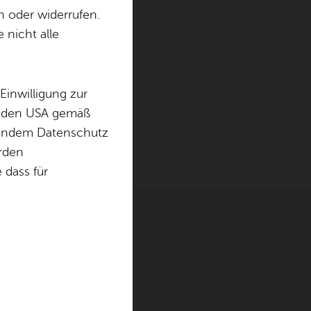
n oder widerrufen.
 nicht alle
Einwilligung zur
in den USA gemäß
chendem Datenschutz
örden
dass für
ter