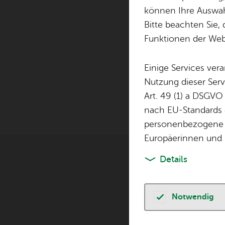
können Ihre Auswahl
Bitte beachten Sie, 
Funktionen der Webs
Einige Services ver
Die Bühne FN 5 l
Nutzung dieser Serv
Art. 49 (1) a DSGVO
nach EU-Standards e
personenbezogene 
Europäerinnen und 
Details
Ve
Notwendig