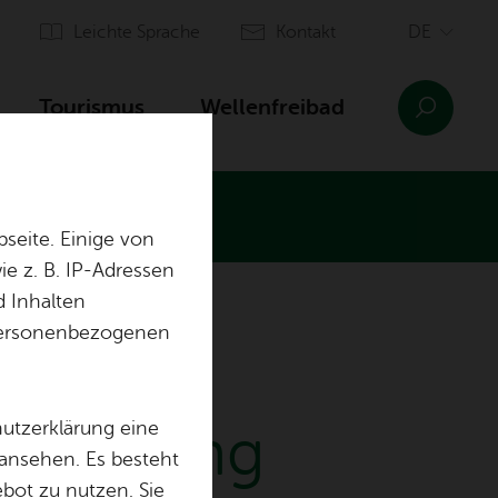
Leich­te Spra­che
Kon­takt
Tou­ris­mus
Wel­len­frei­bad
seite. Einige von
e z. B. IP-Adressen
d Inhalten
n­sinn Ai­lin­gen
Orts­plan
r personenbezogenen
Ein­rich­tun­gen
Aus­bil­dung & of­fe­ne Stel­len
f­füh­rung
hutzerklärung eine
 ansehen. Es besteht
ebot zu nutzen. Sie