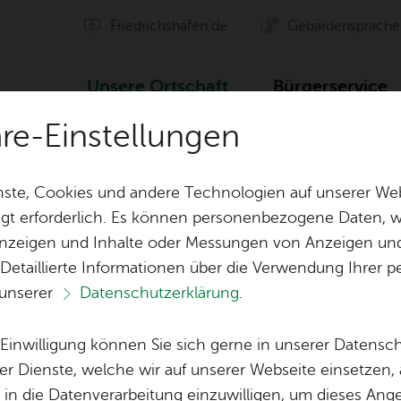
Fried­richs­ha­fen.de
Ge­bär­den­spra­che
Un­se­re Ort­schaft
Bür­ger­ser­vice
äre-Einstellungen
Ver­an­stal­tun­gen
Thea­ter Bühne FN 5: 3. Auf­füh­rung
ste, Cookies und andere Technologien auf unserer Web
gt erforderlich. Es können personenbezogene Daten, wi
 Anzeigen und Inhalte oder Messungen von Anzeigen un
ten
Orts­vor­ste­her & Ort­schafts­rat
Ak­ti­on Ge­mei
 Detaillierte Informationen über die Verwendung Ihre
 unserer
Datenschutzerklärung
.
Ver­eins­le­ben
Öf­fent­li­che 
Ka­te­go­rie:
Kin­der & Fa­mi­lie
,
Thea­ter & Tanz
Lo­ka­le Agen­da
Bühne FN 5: 3. Au
e Einwilligung können Sie sich gerne in unserer Datensc
Bil­der
er Dienste, welche wir auf unserer Webseite einsetzen,
, in die Datenverarbeitung einzuwilligen, um dieses Ang