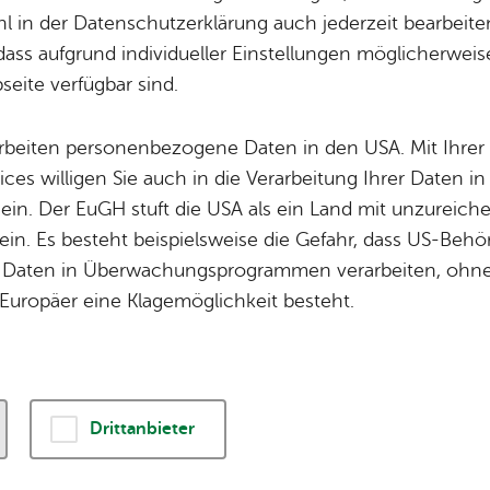
 in der Datenschutzerklärung auch jederzeit bearbeite
Sams­tag, 14. No­vem­ber 2026
, 19:30 Uhr
dass aufgrund individueller Einstellungen möglicherweise
eite verfügbar sind.
arbeiten personenbezogene Daten in den USA. Mit Ihrer 
ädt herzlich zur 3. Aufführung ein.
ices willigen Sie auch in die Verarbeitung Ihrer Daten 
 ein. Der EuGH stuft die USA als ein Land mit unzurei
in. Es besteht beispielsweise die Gefahr, dass US-Beh
Daten in Überwachungsprogrammen verarbeiten, ohne 
Europäer eine Klagemöglichkeit besteht.
r­an­stal­tungs­ort & Ver­an­stal­
Drittanbieter