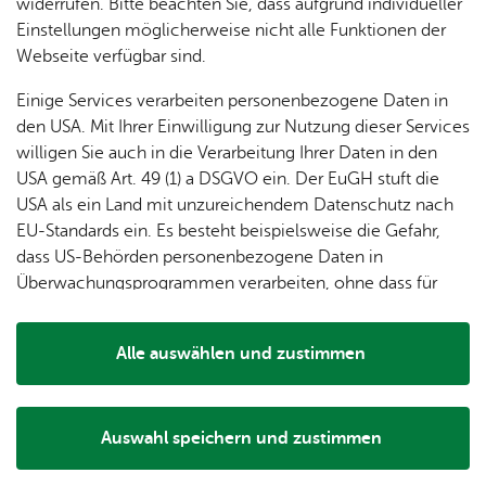
dung
widerrufen. Bitte beachten Sie, dass aufgrund individueller
ger
Ver­
Öf­
stal­
& of­fe­
Einstellungen möglicherweise nicht alle Funktionen der
Fe­ri­
eins­le­
fent­li­
tun­gen
ne
Webseite verfügbar sind.
en­
ben
che
Stel­len
Wo­
spie­le
Ein­
Ver­an­stal­tungs­ort & Ver­an­stal­ter
Lo­ka­le
Einige Services verarbeiten personenbezogene Daten in
chen­
rich­
Agen­
den USA. Mit Ihrer Einwilligung zur Nutzung dieser Services
markt
tun­
da
willigen Sie auch in die Verarbeitung Ihrer Daten in den
Ge­
gen
Mit­tei­
Ver­an­stal­tungs­ort
USA gemäß Art. 49 (1) a DSGVO ein. Der EuGH stuft die
schic
lungs­
Ge­mein­de­haus Berg
USA als ein Land mit unzureichendem Datenschutz nach
h­te
blatt
Schul­stra­ße 10
EU-Standards ein. Es besteht beispielsweise die Gefahr,
88048 Fried­richs­ha­fen
dass US-Behörden personenbezogene Daten in
Tel. +49 160 90708616 (Hal­len­ver­ga­be: +49
Überwachungsprogrammen verarbeiten, ohne dass für
7541 507-102)
Europäerinnen und Europäer eine Klagemöglichkeit
besteht.
Alle auswählen und zustimmen
Ver­an­stal­ter
Details
Bühne FN 5
Za­ber­gäu­stra­ße 11
Auswahl speichern und zustimmen
88048 Fried­richs­ha­fen
Notwendig
Drittanbieter
Tel. +49 7541 56340