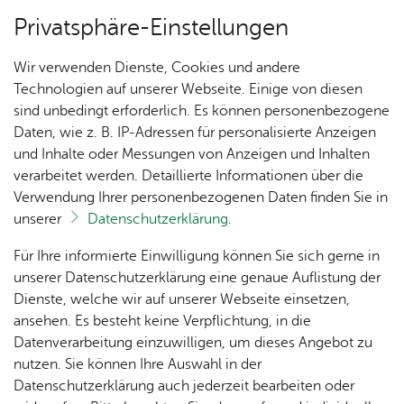
Privatsphäre-Einstellungen
Menü
Wir verwenden Dienste, Cookies und andere
Ver­an­stal­tun­gen
Technologien auf unserer Webseite. Einige von diesen
sind unbedingt erforderlich. Es können personenbezogene
Daten, wie z. B. IP-Adressen für personalisierte Anzeigen
und Inhalte oder Messungen von Anzeigen und Inhalten
Un­se­re Ort­schaft
Ka­te­go­rie:
Kin­der & Fa­mi­lie
,
Thea­ter & Tanz
verarbeitet werden. Detaillierte Informationen über die
Thea­ter Bühne FN 5: 2. Auf­
Verwendung Ihrer personenbezogenen Daten finden Sie in
unserer
Datenschutzerklärung
.
füh­rung
Ak­tu­
Zah­
Orts­
Ak­ti­on
Bil­der
Für Ihre informierte Einwilligung können Sie sich gerne in
el­les
len,
vor­
Ge­
unserer Datenschutzerklärung eine genaue Auflistung der
Sonn­tag, 08. No­vem­ber 2026
, 16:30 Uhr
Daten
ste­her
mein­
Dienste, welche wir auf unserer Webseite einsetzen,
1250
Orts­
& Fak­
& Ort­
sinn
ansehen. Es besteht keine Verpflichtung, in die
Jahre
plan
ten
schaft
Ai­lin­
Datenverarbeitung einzuwilligen, um dieses Angebot zu
Ai­lin­
s­rat
gen
Die Bühne FN 5 lädt herzlich zur 2. Aufführung ein.
nutzen. Sie können Ihre Auswahl in der
gen
Aus­bil­
Datenschutzerklärung auch jederzeit bearbeiten oder
Ai­lin­
Ver­an­