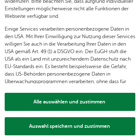
dung
widerrufen. Bitte beachten Sie, dass aufgrund individueller
ger
Ver­
Öf­
Wei­te­re Infos
stal­
& of­fe­
Einstellungen möglicherweise nicht alle Funktionen der
Fe­ri­
eins­le­
fent­li­
tun­gen
ne
Webseite verfügbar sind.
Orts­plan
en­
ben
che
Stel­len
Wo­
spie­le
Ein­
Für Gast­ge­ber
Lo­ka­le
Einige Services verarbeiten personenbezogene Daten in
chen­
rich­
Da­ten­schutz
Agen­
den USA. Mit Ihrer Einwilligung zur Nutzung dieser Services
markt
tun­
da
willigen Sie auch in die Verarbeitung Ihrer Daten in den
Ge­
Im­pres­sum
gen
Mit­tei­
USA gemäß Art. 49 (1) a DSGVO ein. Der EuGH stuft die
schic
Bar­rie­re­frei­heit
lungs­
USA als ein Land mit unzureichendem Datenschutz nach
h­te
blatt
Pres­se
EU-Standards ein. Es besteht beispielsweise die Gefahr,
dass US-Behörden personenbezogene Daten in
Überwachungsprogrammen verarbeiten, ohne dass für
The­men
Europäerinnen und Europäer eine Klagemöglichkeit
Un­se­re Ort­schaft
besteht.
Alle auswählen und zustimmen
Bür­ger­ser­vice
Details
Tou­ris­mus
Wel­len­frei­bad
Auswahl speichern und zustimmen
Notwendig
Drittanbieter