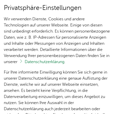
Privatsphäre-Einstellungen
Menü
Wir verwenden Dienste, Cookies und andere
Ver­an­stal­tun­gen
Technologien auf unserer Webseite. Einige von diesen
sind unbedingt erforderlich. Es können personenbezogene
Oops, an error oc­cur­red! Re­quest: a2a01b­d0ce00a
Daten, wie z. B. IP-Adressen für personalisierte Anzeigen
und Inhalte oder Messungen von Anzeigen und Inhalten
Un­se­re Ort­schaft
verarbeitet werden. Detaillierte Informationen über die
Verwendung Ihrer personenbezogenen Daten finden Sie in
unserer
Datenschutzerklärung
.
Ihr Kon­takt zu uns
Ak­tu­
Zah­
Orts­
Ak­ti­on
Bil­der
Für Ihre informierte Einwilligung können Sie sich gerne in
el­les
len,
vor­
Ge­
Orts­ver­wal­tung Ai­lin­gen
unserer Datenschutzerklärung eine genaue Auflistung der
Daten
ste­her
mein­
Haupt­stra­ße 2
Dienste, welche wir auf unserer Webseite einsetzen,
1250
Orts­
& Fak­
& Ort­
sinn
88048 Fried­richs­ha­fen
ansehen. Es besteht keine Verpflichtung, in die
Jahre
plan
ten
schaft
Ai­lin­
Tel. +49 7541 507-0
Datenverarbeitung einzuwilligen, um dieses Angebot zu
Ai­lin­
s­rat
gen
nutzen. Sie können Ihre Auswahl in der
gen
Kon­takt­for­mu­lar
Aus­bil­
Datenschutzerklärung auch jederzeit bearbeiten oder
Ai­lin­
Ver­an­