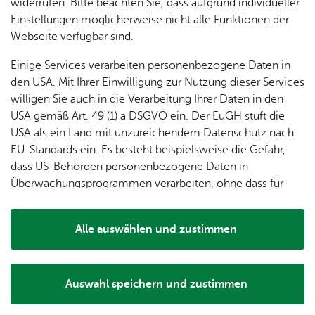
dung
widerrufen. Bitte beachten Sie, dass aufgrund individueller
ger
Ver­
Öf­
Tanzen im Sitzen
stal­
& of­fe­
Einstellungen möglicherweise nicht alle Funktionen der
Fe­ri­
eins­le­
fent­li­
tun­gen
ne
Webseite verfügbar sind.
Bei beschwingten Melodien werden Koordination,
en­
ben
che
Stel­len
Wo­
Gedächtnis und Ausdauer trainiert. Freude und Geselligkeit
spie­le
Ein­
Lo­ka­le
Einige Services verarbeiten personenbezogene Daten in
chen­
sind dabei wichtiger als Perfektion.
rich­
Agen­
den USA. Mit Ihrer Einwilligung zur Nutzung dieser Services
markt
tun­
da
willigen Sie auch in die Verarbeitung Ihrer Daten in den
Ge­
Der Kurs findet außer in den Schulferien jeden Mittwoch
gen
Mit­tei­
USA gemäß Art. 49 (1) a DSGVO ein. Der EuGH stuft die
schic
von 10:30 bis 11:30 Uhr im Seniorentreff Ailingen statt.
lungs­
USA als ein Land mit unzureichendem Datenschutz nach
h­te
blatt
Neue Teilnehmerinnen und Teilnehmer sind jederzeit
EU-Standards ein. Es besteht beispielsweise die Gefahr,
herzlich willkommen.
dass US-Behörden personenbezogene Daten in
Überwachungsprogrammen verarbeiten, ohne dass für
Informationen und Anmeldung bei Ines Großer unter der
Europäerinnen und Europäer eine Klagemöglichkeit
Telefonnummer 07541 52935
besteht.
Alle auswählen und zustimmen
Details
Auswahl speichern und zustimmen
Notwendig
Drittanbieter
Ver­an­stal­tungs­ort & Ver­an­stal­ter