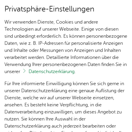
Privatsphäre-Einstellungen
Menü
Wir verwenden Dienste, Cookies und andere
Ver­an­stal­tun­gen
Technologien auf unserer Webseite. Einige von diesen
sind unbedingt erforderlich. Es können personenbezogene
Daten, wie z. B. IP-Adressen für personalisierte Anzeigen
und Inhalte oder Messungen von Anzeigen und Inhalten
Un­se­re Ort­schaft
Ter­min spei­chern
Ver­an­stal­tung dru­cken
verarbeitet werden. Detaillierte Informationen über die
Vor­le­sen
Verwendung Ihrer personenbezogenen Daten finden Sie in
unserer
Datenschutzerklärung
.
Ka­te­go­rie:
Se­nio­ren
Ak­tu­
Zah­
Orts­
Ak­ti­on
Bil­der
Für Ihre informierte Einwilligung können Sie sich gerne in
Tan­zen im Sit­zen
el­les
len,
vor­
Ge­
unserer Datenschutzerklärung eine genaue Auflistung der
Daten
ste­her
mein­
Dienste, welche wir auf unserer Webseite einsetzen,
1250
Orts­
& Fak­
& Ort­
sinn
ansehen. Es besteht keine Verpflichtung, in die
Jahre
Mitt­woch, 28. Ok­to­ber 2026
, 10:30 Uhr
–
11:30
plan
ten
schaft
Ai­lin­
Datenverarbeitung einzuwilligen, um dieses Angebot zu
Ai­lin­
Uhr
s­rat
gen
nutzen. Sie können Ihre Auswahl in der
gen
Aus­bil­
Datenschutzerklärung auch jederzeit bearbeiten oder
Ai­lin­
Ver­an­