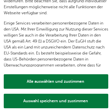
dung
widerrufen. Bitte beachten Sie, dass aufgrund individueller
ger
Ver­
Öf­
Tanzen im Sitzen
stal­
& of­fe­
Einstellungen möglicherweise nicht alle Funktionen der
Fe­ri­
eins­le­
fent­li­
tun­gen
ne
Webseite verfügbar sind.
Bei beschwingten Melodien werden Koordination,
en­
ben
che
Stel­len
Wo­
Gedächtnis und Ausdauer trainiert. Freude und Geselligkeit
spie­le
Ein­
Lo­ka­le
Einige Services verarbeiten personenbezogene Daten in
chen­
sind dabei wichtiger als Perfektion.
rich­
Agen­
den USA. Mit Ihrer Einwilligung zur Nutzung dieser Services
markt
tun­
da
willigen Sie auch in die Verarbeitung Ihrer Daten in den
Ge­
Der Kurs findet außer in den Schulferien jeden Mittwoch
gen
Mit­tei­
USA gemäß Art. 49 (1) a DSGVO ein. Der EuGH stuft die
schic
von 10:30 bis 11:30 Uhr im Seniorentreff Ailingen statt.
lungs­
USA als ein Land mit unzureichendem Datenschutz nach
h­te
blatt
Neue Teilnehmerinnen und Teilnehmer sind jederzeit
EU-Standards ein. Es besteht beispielsweise die Gefahr,
herzlich willkommen.
dass US-Behörden personenbezogene Daten in
Überwachungsprogrammen verarbeiten, ohne dass für
Informationen und Anmeldung bei Ines Großer unter der
Europäerinnen und Europäer eine Klagemöglichkeit
Telefonnummer 07541 52935
besteht.
Alle auswählen und zustimmen
Details
Auswahl speichern und zustimmen
Notwendig
Drittanbieter
Ver­an­stal­tungs­ort & Ver­an­stal­ter