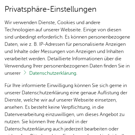
Privatsphäre-Einstellungen
Menü
Wir verwenden Dienste, Cookies und andere
Ver­an­stal­tun­gen
Technologien auf unserer Webseite. Einige von diesen
sind unbedingt erforderlich. Es können personenbezogene
Daten, wie z. B. IP-Adressen für personalisierte Anzeigen
und Inhalte oder Messungen von Anzeigen und Inhalten
Un­se­re Ort­schaft
Ter­min spei­chern
Ver­an­stal­tung dru­cken
verarbeitet werden. Detaillierte Informationen über die
Vor­le­sen
Verwendung Ihrer personenbezogenen Daten finden Sie in
unserer
Datenschutzerklärung
.
Ka­te­go­rie:
Se­nio­ren
Ak­tu­
Zah­
Orts­
Ak­ti­on
Bil­der
Für Ihre informierte Einwilligung können Sie sich gerne in
Tan­zen im Sit­zen
el­les
len,
vor­
Ge­
unserer Datenschutzerklärung eine genaue Auflistung der
Daten
ste­her
mein­
Dienste, welche wir auf unserer Webseite einsetzen,
1250
Orts­
& Fak­
& Ort­
sinn
ansehen. Es besteht keine Verpflichtung, in die
Jahre
Mitt­woch, 23. Sep­tem­ber 2026
, 10:30 Uhr
–
11:30
plan
ten
schaft
Ai­lin­
Datenverarbeitung einzuwilligen, um dieses Angebot zu
Ai­lin­
Uhr
s­rat
gen
nutzen. Sie können Ihre Auswahl in der
gen
Aus­bil­
Datenschutzerklärung auch jederzeit bearbeiten oder
Ai­lin­
Ver­an­