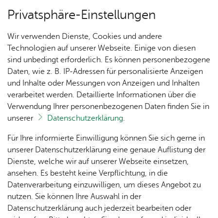
Privatsphäre-Einstellungen
Menü
Wir verwenden Dienste, Cookies und andere
Ver­an­stal­tun­gen
Technologien auf unserer Webseite. Einige von diesen
sind unbedingt erforderlich. Es können personenbezogene
Oops, an error oc­cur­red! Re­quest: b8736445342d2
Daten, wie z. B. IP-Adressen für personalisierte Anzeigen
und Inhalte oder Messungen von Anzeigen und Inhalten
Un­se­re Ort­schaft
verarbeitet werden. Detaillierte Informationen über die
Verwendung Ihrer personenbezogenen Daten finden Sie in
unserer
Datenschutzerklärung
.
Ihr Kon­takt zu uns
Ak­tu­
Zah­
Orts­
Ak­ti­on
Bil­der
Für Ihre informierte Einwilligung können Sie sich gerne in
el­les
len,
vor­
Ge­
Orts­ver­wal­tung Ai­lin­gen
unserer Datenschutzerklärung eine genaue Auflistung der
Daten
ste­her
mein­
Haupt­stra­ße 2
Dienste, welche wir auf unserer Webseite einsetzen,
1250
Orts­
& Fak­
& Ort­
sinn
88048 Fried­richs­ha­fen
ansehen. Es besteht keine Verpflichtung, in die
Jahre
plan
ten
schaft
Ai­lin­
Tel. +49 7541 507-0
Datenverarbeitung einzuwilligen, um dieses Angebot zu
Ai­lin­
s­rat
gen
nutzen. Sie können Ihre Auswahl in der
gen
Kon­takt­for­mu­lar
Aus­bil­
Datenschutzerklärung auch jederzeit bearbeiten oder
Ai­lin­
Ver­an­