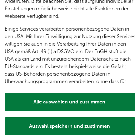
dung
widerrufen. Bitte beachten Sie, dass aufgrund individueller
ger
Ver­
Öf­
Wei­te­re Infos
stal­
& of­fe­
Einstellungen möglicherweise nicht alle Funktionen der
Fe­ri­
eins­le­
fent­li­
tun­gen
ne
Webseite verfügbar sind.
Orts­plan
en­
ben
che
Stel­len
Wo­
spie­le
Ein­
Für Gast­ge­ber
Lo­ka­le
Einige Services verarbeiten personenbezogene Daten in
chen­
rich­
Da­ten­schutz
Agen­
den USA. Mit Ihrer Einwilligung zur Nutzung dieser Services
markt
tun­
da
willigen Sie auch in die Verarbeitung Ihrer Daten in den
Ge­
Im­pres­sum
gen
Mit­tei­
USA gemäß Art. 49 (1) a DSGVO ein. Der EuGH stuft die
schic
Bar­rie­re­frei­heit
lungs­
USA als ein Land mit unzureichendem Datenschutz nach
h­te
blatt
Pres­se
EU-Standards ein. Es besteht beispielsweise die Gefahr,
dass US-Behörden personenbezogene Daten in
Überwachungsprogrammen verarbeiten, ohne dass für
The­men
Europäerinnen und Europäer eine Klagemöglichkeit
Un­se­re Ort­schaft
besteht.
Alle auswählen und zustimmen
Bür­ger­ser­vice
Details
Tou­ris­mus
Wel­len­frei­bad
Auswahl speichern und zustimmen
Notwendig
Drittanbieter