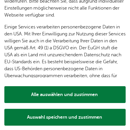
dung
widerrufen. Bitte beachten Sie, dass aufgrund individueller
ger
Ver­
Öf­
stal­
& of­fe­
Gemeinsam Spaß haben und neue Menschen
Einstellungen möglicherweise nicht alle Funktionen der
Fe­ri­
eins­le­
fent­li­
tun­gen
ne
kennenlernen!
Webseite verfügbar sind.
en­
ben
che
Stel­len
Wo­
spie­le
Ein­
Ob Skat, Rommé oder spannende Brettspiele – alle 14
Lo­ka­le
Einige Services verarbeiten personenbezogene Daten in
chen­
rich­
Tage immer montags von 14 bis 17 Uhr trifft sich eine
Agen­
den USA. Mit Ihrer Einwilligung zur Nutzung dieser Services
markt
tun­
bunte Runde von Spielbegeisterten! Hier findet man
da
willigen Sie auch in die Verarbeitung Ihrer Daten in den
Ge­
gen
Mit­tei­
Gleichgesinnte für gemütliche und unterhaltsame
USA gemäß Art. 49 (1) a DSGVO ein. Der EuGH stuft die
schic
lungs­
Spielrunden in lockerer Atmosphäre.
USA als ein Land mit unzureichendem Datenschutz nach
h­te
blatt
EU-Standards ein. Es besteht beispielsweise die Gefahr,
Kommen Sie einfach vorbei – Wir freuen uns auf Ihren
dass US-Behörden personenbezogene Daten in
Besuch!
Überwachungsprogrammen verarbeiten, ohne dass für
Europäerinnen und Europäer eine Klagemöglichkeit
besteht.
Alle auswählen und zustimmen
Details
Auswahl speichern und zustimmen
Notwendig
Drittanbieter
Ver­an­stal­tungs­ort & Ver­an­stal­ter