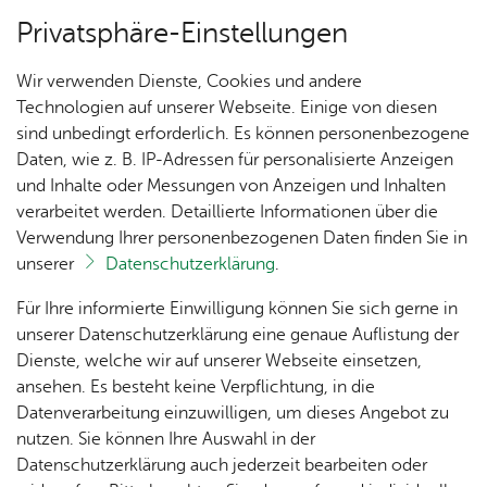
Privatsphäre-Einstellungen
Menü
Wir verwenden Dienste, Cookies und andere
Ver­an­stal­tun­gen
Technologien auf unserer Webseite. Einige von diesen
sind unbedingt erforderlich. Es können personenbezogene
Daten, wie z. B. IP-Adressen für personalisierte Anzeigen
und Inhalte oder Messungen von Anzeigen und Inhalten
Un­se­re Ort­schaft
Ter­min spei­chern
Ver­an­stal­tung dru­cken
verarbeitet werden. Detaillierte Informationen über die
Vor­le­sen
Verwendung Ihrer personenbezogenen Daten finden Sie in
unserer
Datenschutzerklärung
.
Ka­te­go­rie:
Se­nio­ren
Ak­tu­
Zah­
Orts­
Ak­ti­on
Bil­der
Für Ihre informierte Einwilligung können Sie sich gerne in
Spie­le- und Skat­nach­mit­tag
el­les
len,
vor­
Ge­
unserer Datenschutzerklärung eine genaue Auflistung der
Daten
ste­her
mein­
im Se­nio­ren­treff Ai­lin­gen
Dienste, welche wir auf unserer Webseite einsetzen,
1250
Orts­
& Fak­
& Ort­
sinn
ansehen. Es besteht keine Verpflichtung, in die
Jahre
plan
ten
schaft
Ai­lin­
Datenverarbeitung einzuwilligen, um dieses Angebot zu
Ai­lin­
Mon­tag, 05. Ok­to­ber 2026
s­rat
, 14:00 Uhr
gen
–
17:00 Uhr
nutzen. Sie können Ihre Auswahl in der
gen
Aus­bil­
Datenschutzerklärung auch jederzeit bearbeiten oder
Ai­lin­
Ver­an­