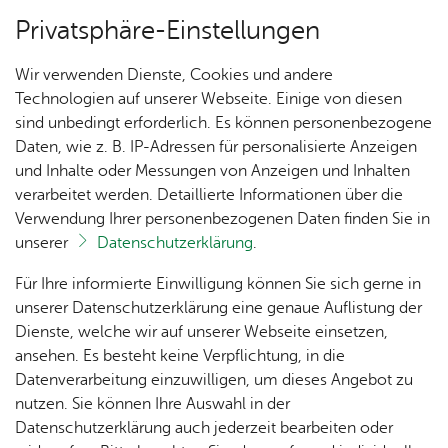
Privatsphäre-Einstellungen
Menü
Wir verwenden Dienste, Cookies und andere
Ver­an­stal­tun­gen
Technologien auf unserer Webseite. Einige von diesen
sind unbedingt erforderlich. Es können personenbezogene
Daten, wie z. B. IP-Adressen für personalisierte Anzeigen
und Inhalte oder Messungen von Anzeigen und Inhalten
Un­se­re Ort­schaft
Ter­min spei­chern
Ver­an­stal­tung dru­cken
verarbeitet werden. Detaillierte Informationen über die
Vor­le­sen
Verwendung Ihrer personenbezogenen Daten finden Sie in
unserer
Datenschutzerklärung
.
Ka­te­go­rie:
Se­nio­ren
Ak­tu­
Zah­
Orts­
Ak­ti­on
Bil­der
Für Ihre informierte Einwilligung können Sie sich gerne in
Caféteria im Se­nio­ren­treff Ai­
el­les
len,
vor­
Ge­
unserer Datenschutzerklärung eine genaue Auflistung der
Daten
ste­her
mein­
lin­gen
Dienste, welche wir auf unserer Webseite einsetzen,
1250
Orts­
& Fak­
& Ort­
sinn
ansehen. Es besteht keine Verpflichtung, in die
Jahre
plan
ten
schaft
Ai­lin­
Datenverarbeitung einzuwilligen, um dieses Angebot zu
Ai­lin­
Mitt­woch, 07. Ok­to­ber 2026
s­rat
gen
, 14:00 Uhr
–
17:00
nutzen. Sie können Ihre Auswahl in der
gen
Uhr
Aus­bil­
Datenschutzerklärung auch jederzeit bearbeiten oder
Ai­lin­
Ver­an­