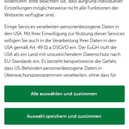
dung
widerrufen. Bitte beachten Sie, dass aufgrund individueller
ger
Ver­
Öf­
stal­
& of­fe­
Einstellungen möglicherweise nicht alle Funktionen der
Fe­ri­
eins­le­
fent­li­
tun­gen
ne
Sind Sie einsam und nicht gerne allein, schauen Sie doch
Webseite verfügbar sind.
en­
ben
che
Stel­len
Wo­
mal bei uns herein.
spie­le
Ein­
Lo­ka­le
Einige Services verarbeiten personenbezogene Daten in
chen­
rich­
Agen­
Genießen Sie jeden Mittwoch von 14 bis 17 Uhr Kaffee, Tee
den USA. Mit Ihrer Einwilligung zur Nutzung dieser Services
markt
tun­
da
und leckeren Kuchen in geselliger Runde – ideal, um ins
willigen Sie auch in die Verarbeitung Ihrer Daten in den
Ge­
gen
Mit­tei­
Gespräch zu kommen und neue Bekanntschaften zu
USA gemäß Art. 49 (1) a DSGVO ein. Der EuGH stuft die
schic
lungs­
schließen.
USA als ein Land mit unzureichendem Datenschutz nach
h­te
blatt
EU-Standards ein. Es besteht beispielsweise die Gefahr,
Das Caféteria-Team freut sich auf Ihren Besuch!
dass US-Behörden personenbezogene Daten in
Überwachungsprogrammen verarbeiten, ohne dass für
Europäerinnen und Europäer eine Klagemöglichkeit
besteht.
Alle auswählen und zustimmen
Details
Ver­an­stal­tungs­ort & Ver­an­stal­ter
Auswahl speichern und zustimmen
Notwendig
Drittanbieter
Ver­an­stal­tungs­ort