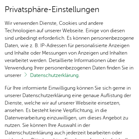
Privatsphäre-Einstellungen
Menü
Wir verwenden Dienste, Cookies und andere
Ver­an­stal­tun­gen
Technologien auf unserer Webseite. Einige von diesen
sind unbedingt erforderlich. Es können personenbezogene
Oops, an error oc­cur­red! Re­quest: e7b­c97cb386a1
Daten, wie z. B. IP-Adressen für personalisierte Anzeigen
und Inhalte oder Messungen von Anzeigen und Inhalten
Un­se­re Ort­schaft
verarbeitet werden. Detaillierte Informationen über die
Verwendung Ihrer personenbezogenen Daten finden Sie in
unserer
Datenschutzerklärung
.
Ihr Kon­takt zu uns
Ak­tu­
Zah­
Orts­
Ak­ti­on
Bil­der
Für Ihre informierte Einwilligung können Sie sich gerne in
el­les
len,
vor­
Ge­
Orts­ver­wal­tung Ai­lin­gen
unserer Datenschutzerklärung eine genaue Auflistung der
Daten
ste­her
mein­
Haupt­stra­ße 2
Dienste, welche wir auf unserer Webseite einsetzen,
1250
Orts­
& Fak­
& Ort­
sinn
88048 Fried­richs­ha­fen
ansehen. Es besteht keine Verpflichtung, in die
Jahre
plan
ten
schaft
Ai­lin­
Tel. +49 7541 507-0
Datenverarbeitung einzuwilligen, um dieses Angebot zu
Ai­lin­
s­rat
gen
nutzen. Sie können Ihre Auswahl in der
gen
Kon­takt­for­mu­lar
Aus­bil­
Datenschutzerklärung auch jederzeit bearbeiten oder
Ai­lin­
Ver­an­