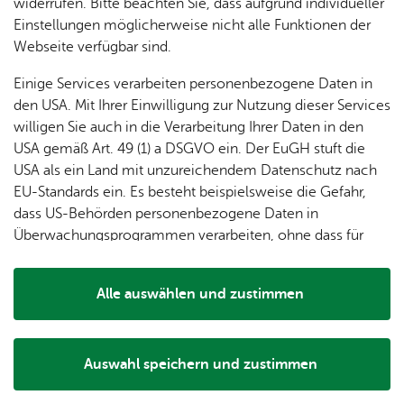
dung
widerrufen. Bitte beachten Sie, dass aufgrund individueller
ger
Ver­
Öf­
Wei­te­re Infos
stal­
& of­fe­
Einstellungen möglicherweise nicht alle Funktionen der
Fe­ri­
eins­le­
fent­li­
tun­gen
ne
Webseite verfügbar sind.
Orts­plan
en­
ben
che
Stel­len
Wo­
spie­le
Ein­
Für Gast­ge­ber
Lo­ka­le
Einige Services verarbeiten personenbezogene Daten in
chen­
rich­
Da­ten­schutz
Agen­
den USA. Mit Ihrer Einwilligung zur Nutzung dieser Services
markt
tun­
da
willigen Sie auch in die Verarbeitung Ihrer Daten in den
Ge­
Im­pres­sum
gen
Mit­tei­
USA gemäß Art. 49 (1) a DSGVO ein. Der EuGH stuft die
schic
Bar­rie­re­frei­heit
lungs­
USA als ein Land mit unzureichendem Datenschutz nach
h­te
blatt
Pres­se
EU-Standards ein. Es besteht beispielsweise die Gefahr,
dass US-Behörden personenbezogene Daten in
Überwachungsprogrammen verarbeiten, ohne dass für
The­men
Europäerinnen und Europäer eine Klagemöglichkeit
Un­se­re Ort­schaft
besteht.
Alle auswählen und zustimmen
Bür­ger­ser­vice
Details
Tou­ris­mus
Wel­len­frei­bad
Auswahl speichern und zustimmen
Notwendig
Drittanbieter