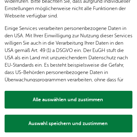
dung
widerrufen. Bitte beachten Sie, dass aufgrund individueller
ger
Ver­
Öf­
stal­
Diens­tag, 20. Ok­to­ber 2026
, 19:30 Uhr
& of­fe­
Einstellungen möglicherweise nicht alle Funktionen der
Fe­ri­
eins­le­
fent­li­
tun­gen
ne
Webseite verfügbar sind.
en­
ben
che
Stel­len
Wo­
spie­le
Ein­
Lo­ka­le
Einige Services verarbeiten personenbezogene Daten in
Die Gesellschaft für Geschichte und Heimatpflege und die
chen­
rich­
Agen­
den USA. Mit Ihrer Einwilligung zur Nutzung dieser Services
Kolpingfamilie FN-Berg lädt alle Mitglieder und
markt
tun­
da
willigen Sie auch in die Verarbeitung Ihrer Daten in den
Ge­
Interessierten zu diesem interessanten Vortrag von Jürgen
gen
Mit­tei­
USA gemäß Art. 49 (1) a DSGVO ein. Der EuGH stuft die
schic
Bleibler im Nikolaussaal des Gemeindehauses Berg ein.
lungs­
USA als ein Land mit unzureichendem Datenschutz nach
h­te
Nähere Informationen finden Sie auf der Website des
blatt
EU-Standards ein. Es besteht beispielsweise die Gefahr,
Veranstalters.
dass US-Behörden personenbezogene Daten in
Überwachungsprogrammen verarbeiten, ohne dass für
Europäerinnen und Europäer eine Klagemöglichkeit
besteht.
Alle auswählen und zustimmen
Details
Ver­an­stal­tungs­ort & Ver­an­stal­ter
Auswahl speichern und zustimmen
Notwendig
Drittanbieter
Ver­an­stal­tungs­ort