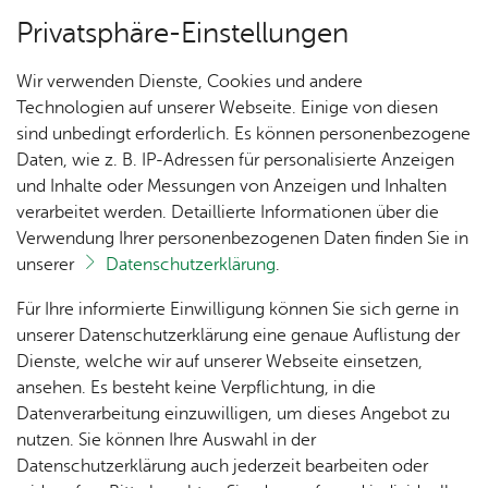
Privatsphäre-Einstellungen
Menü
Wir verwenden Dienste, Cookies und andere
Ver­an­stal­tun­gen
Technologien auf unserer Webseite. Einige von diesen
sind unbedingt erforderlich. Es können personenbezogene
Daten, wie z. B. IP-Adressen für personalisierte Anzeigen
und Inhalte oder Messungen von Anzeigen und Inhalten
Un­se­re Ort­schaft
Ter­min spei­chern
Ver­an­stal­tung dru­cken
verarbeitet werden. Detaillierte Informationen über die
Vor­le­sen
Verwendung Ihrer personenbezogenen Daten finden Sie in
unserer
Datenschutzerklärung
.
Ka­te­go­rie:
Aus­stel­lun­gen & Vor­trä­ge
Ak­tu­
Zah­
Orts­
Ak­ti­on
Bil­der
Für Ihre informierte Einwilligung können Sie sich gerne in
Ge­schichts­treff: Das Ei­sen­
el­les
len,
vor­
Ge­
unserer Datenschutzerklärung eine genaue Auflistung der
Daten
ste­her
mein­
bahn-Aus­bes­se­rungs­werk,
Dienste, welche wir auf unserer Webseite einsetzen,
1250
Orts­
& Fak­
& Ort­
sinn
ansehen. Es besteht keine Verpflichtung, in die
Jahre
plan
einst größ­ter Ar­beit­ge­ber in
ten
schaft
Ai­lin­
Datenverarbeitung einzuwilligen, um dieses Angebot zu
Ai­lin­
s­rat
gen
Fried­richs­ha­fen
nutzen. Sie können Ihre Auswahl in der
gen
Aus­bil­
Datenschutzerklärung auch jederzeit bearbeiten oder
Ai­lin­
Ver­an­