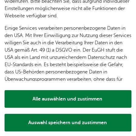
dung
widerrufen. Bitte beachten Sie, dass aufgrund individueller
ger
Ver­
Öf­
Wei­te­re Infos
stal­
& of­fe­
Einstellungen möglicherweise nicht alle Funktionen der
Fe­ri­
eins­le­
fent­li­
tun­gen
ne
Webseite verfügbar sind.
Orts­plan
en­
ben
che
Stel­len
Wo­
spie­le
Ein­
Für Gast­ge­ber
Lo­ka­le
Einige Services verarbeiten personenbezogene Daten in
chen­
rich­
Da­ten­schutz
Agen­
den USA. Mit Ihrer Einwilligung zur Nutzung dieser Services
markt
tun­
da
willigen Sie auch in die Verarbeitung Ihrer Daten in den
Ge­
Im­pres­sum
gen
Mit­tei­
USA gemäß Art. 49 (1) a DSGVO ein. Der EuGH stuft die
schic
Bar­rie­re­frei­heit
lungs­
USA als ein Land mit unzureichendem Datenschutz nach
h­te
blatt
Pres­se
EU-Standards ein. Es besteht beispielsweise die Gefahr,
dass US-Behörden personenbezogene Daten in
Überwachungsprogrammen verarbeiten, ohne dass für
The­men
Europäerinnen und Europäer eine Klagemöglichkeit
Un­se­re Ort­schaft
besteht.
Alle auswählen und zustimmen
Bür­ger­ser­vice
Details
Tou­ris­mus
Wel­len­frei­bad
Auswahl speichern und zustimmen
Notwendig
Drittanbieter