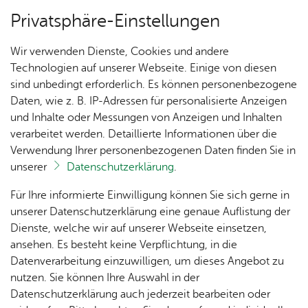
Privatsphäre-Einstellungen
Menü
Wir verwenden Dienste, Cookies und andere
Ver­an­stal­tun­gen
Technologien auf unserer Webseite. Einige von diesen
sind unbedingt erforderlich. Es können personenbezogene
Oops, an error oc­cur­red! Re­quest: bd9268245452c
Daten, wie z. B. IP-Adressen für personalisierte Anzeigen
und Inhalte oder Messungen von Anzeigen und Inhalten
Un­se­re Ort­schaft
verarbeitet werden. Detaillierte Informationen über die
Verwendung Ihrer personenbezogenen Daten finden Sie in
unserer
Datenschutzerklärung
.
Ihr Kon­takt zu uns
Ak­tu­
Zah­
Orts­
Ak­ti­on
Bil­der
Für Ihre informierte Einwilligung können Sie sich gerne in
el­les
len,
vor­
Ge­
Orts­ver­wal­tung Ai­lin­gen
unserer Datenschutzerklärung eine genaue Auflistung der
Daten
ste­her
mein­
Haupt­stra­ße 2
Dienste, welche wir auf unserer Webseite einsetzen,
1250
Orts­
& Fak­
& Ort­
sinn
88048 Fried­richs­ha­fen
ansehen. Es besteht keine Verpflichtung, in die
Jahre
plan
ten
schaft
Ai­lin­
Tel. +49 7541 507-0
Datenverarbeitung einzuwilligen, um dieses Angebot zu
Ai­lin­
s­rat
gen
nutzen. Sie können Ihre Auswahl in der
gen
Kon­takt­for­mu­lar
Aus­bil­
Datenschutzerklärung auch jederzeit bearbeiten oder
Ai­lin­
Ver­an­