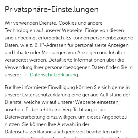
Privatsphäre-Einstellungen
Menü
Wir verwenden Dienste, Cookies und andere
Ver­an­stal­tun­gen
Technologien auf unserer Webseite. Einige von diesen
sind unbedingt erforderlich. Es können personenbezogene
Daten, wie z. B. IP-Adressen für personalisierte Anzeigen
und Inhalte oder Messungen von Anzeigen und Inhalten
Un­se­re Ort­schaft
Ter­min spei­chern
Ver­an­stal­tung dru­cken
verarbeitet werden. Detaillierte Informationen über die
Vor­le­sen
Verwendung Ihrer personenbezogenen Daten finden Sie in
unserer
Datenschutzerklärung
.
Ka­te­go­rie:
Feste
Ak­tu­
Zah­
Orts­
Ak­ti­on
Bil­der
Für Ihre informierte Einwilligung können Sie sich gerne in
Beats & Bott­les – Wine, Food
el­les
len,
vor­
Ge­
unserer Datenschutzerklärung eine genaue Auflistung der
Daten
ste­her
mein­
& Vibes
Dienste, welche wir auf unserer Webseite einsetzen,
1250
Orts­
& Fak­
& Ort­
sinn
ansehen. Es besteht keine Verpflichtung, in die
Jahre
plan
ten
schaft
Ai­lin­
Datenverarbeitung einzuwilligen, um dieses Angebot zu
Ai­lin­
Frei­tag, 18. Juni 2027
s­rat
, 16:00 Uhr
gen
–
Sams­tag, 19.
nutzen. Sie können Ihre Auswahl in der
gen
Juni 2027
, 22:00 Uhr
Aus­bil­
Datenschutzerklärung auch jederzeit bearbeiten oder
Ai­lin­
Ver­an­