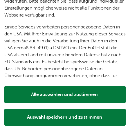
dung
widerrufen. Bitte beachten Sie, dass aufgrund individueller
ger
Ver­
Öf­
stal­
& of­fe­
Einstellungen möglicherweise nicht alle Funktionen der
Fe­ri­
eins­le­
fent­li­
tun­gen
ne
Webseite verfügbar sind.
en­
ben
che
Stel­len
Wo­
spie­le
Ein­
Lo­ka­le
Einige Services verarbeiten personenbezogene Daten in
chen­
rich­
Agen­
den USA. Mit Ihrer Einwilligung zur Nutzung dieser Services
markt
tun­
da
willigen Sie auch in die Verarbeitung Ihrer Daten in den
Ge­
gen
Mit­tei­
USA gemäß Art. 49 (1) a DSGVO ein. Der EuGH stuft die
schic
lungs­
USA als ein Land mit unzureichendem Datenschutz nach
h­te
blatt
EU-Standards ein. Es besteht beispielsweise die Gefahr,
dass US-Behörden personenbezogene Daten in
Überwachungsprogrammen verarbeiten, ohne dass für
Europäerinnen und Europäer eine Klagemöglichkeit
besteht.
„Beats and Bottles“ direkt auf dem Adenauerplatz mit
Alle auswählen und zustimmen
Weingütern der Region, lokalen Anbieter und DJ-Musik
Details
non stop!
Auswahl speichern und zustimmen
Am 18. und 19. Juni trifft zum zweiten Mal urbaner Lifestyle
Notwendig
Drittanbieter
auf feine Aromen: Genieße im Herzen der Stadt