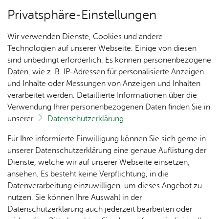
Privatsphäre-Einstellungen
Menü
Wir verwenden Dienste, Cookies und andere
Ver­an­stal­tun­gen
Technologien auf unserer Webseite. Einige von diesen
sind unbedingt erforderlich. Es können personenbezogene
Oops, an error oc­cur­red! Re­quest: ae94c­da­e47d­f9
Daten, wie z. B. IP-Adressen für personalisierte Anzeigen
und Inhalte oder Messungen von Anzeigen und Inhalten
Un­se­re Ort­schaft
verarbeitet werden. Detaillierte Informationen über die
Verwendung Ihrer personenbezogenen Daten finden Sie in
unserer
Datenschutzerklärung
.
Ihr Kon­takt zu uns
Ak­tu­
Zah­
Orts­
Ak­ti­on
Bil­der
Für Ihre informierte Einwilligung können Sie sich gerne in
el­les
len,
vor­
Ge­
Orts­ver­wal­tung Ai­lin­gen
unserer Datenschutzerklärung eine genaue Auflistung der
Daten
ste­her
mein­
Haupt­stra­ße 2
Dienste, welche wir auf unserer Webseite einsetzen,
1250
Orts­
& Fak­
& Ort­
sinn
88048 Fried­richs­ha­fen
ansehen. Es besteht keine Verpflichtung, in die
Jahre
plan
ten
schaft
Ai­lin­
Tel. +49 7541 507-0
Datenverarbeitung einzuwilligen, um dieses Angebot zu
Ai­lin­
s­rat
gen
nutzen. Sie können Ihre Auswahl in der
gen
Kon­takt­for­mu­lar
Aus­bil­
Datenschutzerklärung auch jederzeit bearbeiten oder
Ai­lin­
Ver­an­