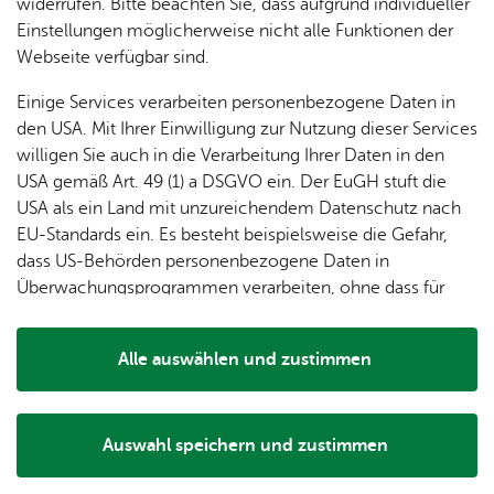
dung
widerrufen. Bitte beachten Sie, dass aufgrund individueller
ger
Ver­
Öf­
Wei­te­re Infos
stal­
& of­fe­
Einstellungen möglicherweise nicht alle Funktionen der
Fe­ri­
eins­le­
fent­li­
tun­gen
ne
Webseite verfügbar sind.
Orts­plan
en­
ben
che
Stel­len
Wo­
spie­le
Ein­
Für Gast­ge­ber
Lo­ka­le
Einige Services verarbeiten personenbezogene Daten in
chen­
rich­
Da­ten­schutz
Agen­
den USA. Mit Ihrer Einwilligung zur Nutzung dieser Services
markt
tun­
da
willigen Sie auch in die Verarbeitung Ihrer Daten in den
Ge­
Im­pres­sum
gen
Mit­tei­
USA gemäß Art. 49 (1) a DSGVO ein. Der EuGH stuft die
schic
Bar­rie­re­frei­heit
lungs­
USA als ein Land mit unzureichendem Datenschutz nach
h­te
blatt
Pres­se
EU-Standards ein. Es besteht beispielsweise die Gefahr,
dass US-Behörden personenbezogene Daten in
Überwachungsprogrammen verarbeiten, ohne dass für
The­men
Europäerinnen und Europäer eine Klagemöglichkeit
Un­se­re Ort­schaft
besteht.
Alle auswählen und zustimmen
Bür­ger­ser­vice
Details
Tou­ris­mus
Wel­len­frei­bad
Auswahl speichern und zustimmen
Notwendig
Drittanbieter