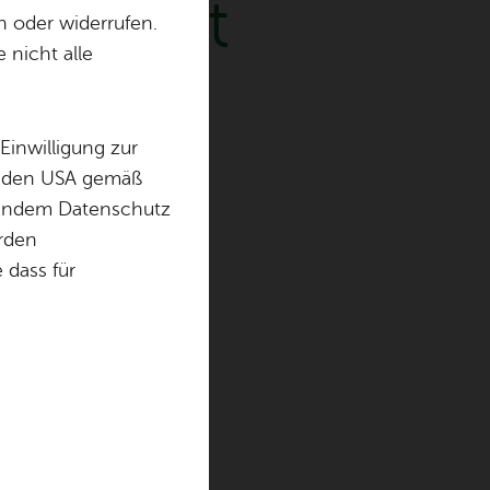
­in­stadt
n oder widerrufen.
 nicht alle
hr
Einwilligung zur
in den USA gemäß
chendem Datenschutz
örden
niergeist und
dass für
 mit auf eine
dtgeschichte.
 von Zeiten
en Einblicke in
n und zeigen
chen Stadtleben