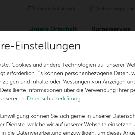
Fried­richs­ha­fen.de
Ge­bär­den­spra­che
Un­se­re Ort­schaft
Bür­ger­ser­vice
äre-Einstellungen
Ver­an­stal­tun­gen
Füh­rung durch die Zep­pe­l­in­stadt
ste, Cookies und andere Technologien auf unserer Web
gt erforderlich. Es können personenbezogene Daten, wi
 Anzeigen und Inhalte oder Messungen von Anzeigen un
ten
Orts­vor­ste­her & Ort­schafts­rat
Ak­ti­on Ge­mei
 Detaillierte Informationen über die Verwendung Ihre
 unserer
Datenschutzerklärung
.
Ver­eins­le­ben
Öf­fent­li­che 
Ter­min spei­chern
Ver­an­stal­tung dru­cken
Vor­le­
Lo­ka­le Agen­da
e Einwilligung können Sie sich gerne in unserer Datensc
Bil­der
Ka­te­go­rie:
Füh­run­gen
er Dienste, welche wir auf unserer Webseite einsetzen,
, in die Datenverarbeitung einzuwilligen, um dieses Ang