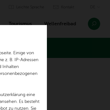
Leich­te Spra­che
Kon­takt
Tou­ris­mus
Wel­len­frei­bad
seite. Einige von
e z. B. IP-Adressen
d Inhalten
n­sinn Ai­lin­gen
Orts­plan
r personenbezogenen
Ein­rich­tun­gen
Aus­bil­dung & of­fe­ne Stel­len
sen
hutzerklärung eine
 ansehen. Es besteht
ebot zu nutzen. Sie