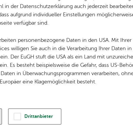
 durch die Zep­pe­l
 in der Datenschutzerklärung auch jederzeit bearbeite
dass aufgrund individueller Einstellungen möglicherweise
eite verfügbar sind.
ams­tag, 05. Sep­tem­ber 2026
, 10:00 Uhr
–
11:30 U
arbeiten personenbezogene Daten in den USA. Mit Ihrer 
ices willigen Sie auch in die Verarbeitung Ihrer Daten 
 ein. Der EuGH stuft die USA als ein Land mit unzurei
in. Es besteht beispielsweise die Gefahr, dass US-Beh
Friedrichshafen steht für Pio
Daten in Überwachungsprogrammen verarbeiten, ohne 
lebendige Kultur. Kommen Sie
Europäer eine Klagemöglichkeit besteht.
Zeitreise durch die Häﬂer Sta
Unsere Gästeführer erzählen
voller Aufbruchstimmung, geb
technische Meisterleistunge
Drittanbieter
den reizvollen Kontrast zwis
und der einzigartigen Natur.