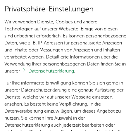
Privatsphäre-Einstellungen
Menü
Wir verwenden Dienste, Cookies und andere
Ver­an­stal­tun­gen
Technologien auf unserer Webseite. Einige von diesen
sind unbedingt erforderlich. Es können personenbezogene
Oops, an error oc­cur­red! Re­quest: c374d­d89ac50b
Daten, wie z. B. IP-Adressen für personalisierte Anzeigen
und Inhalte oder Messungen von Anzeigen und Inhalten
Un­se­re Ort­schaft
verarbeitet werden. Detaillierte Informationen über die
Verwendung Ihrer personenbezogenen Daten finden Sie in
unserer
Datenschutzerklärung
.
Ihr Kon­takt zu uns
Ak­tu­
Zah­
Orts­
Ak­ti­on
Bil­der
Für Ihre informierte Einwilligung können Sie sich gerne in
el­les
len,
vor­
Ge­
Orts­ver­wal­tung Ai­lin­gen
unserer Datenschutzerklärung eine genaue Auflistung der
Daten
ste­her
mein­
Haupt­stra­ße 2
Dienste, welche wir auf unserer Webseite einsetzen,
1250
Orts­
& Fak­
& Ort­
sinn
88048 Fried­richs­ha­fen
ansehen. Es besteht keine Verpflichtung, in die
Jahre
plan
ten
schaft
Ai­lin­
Tel. +49 7541 507-0
Datenverarbeitung einzuwilligen, um dieses Angebot zu
Ai­lin­
s­rat
gen
nutzen. Sie können Ihre Auswahl in der
gen
Kon­takt­for­mu­lar
Aus­bil­
Datenschutzerklärung auch jederzeit bearbeiten oder
Ai­lin­
Ver­an­