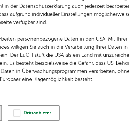
Wei­te­re Infos
The­men
 in der Datenschutzerklärung auch jederzeit bearbeite
Orts­plan
Un­se­re Ort­schaf
dass aufgrund individueller Einstellungen möglicherweise
Für Gast­ge­ber
Bür­ger­ser­vice
eite verfügbar sind.
Da­ten­schutz
Tou­ris­mus
Im­pres­sum
Wel­len­frei­bad
arbeiten personenbezogene Daten in den USA. Mit Ihrer 
ices willigen Sie auch in die Verarbeitung Ihrer Daten 
Bar­rie­re­frei­heit
 ein. Der EuGH stuft die USA als ein Land mit unzurei
Pres­se
in. Es besteht beispielsweise die Gefahr, dass US-Beh
Daten in Überwachungsprogrammen verarbeiten, ohne 
Europäer eine Klagemöglichkeit besteht.
© 2026 Stadt Fried­richs­ha­fen
Drittanbieter