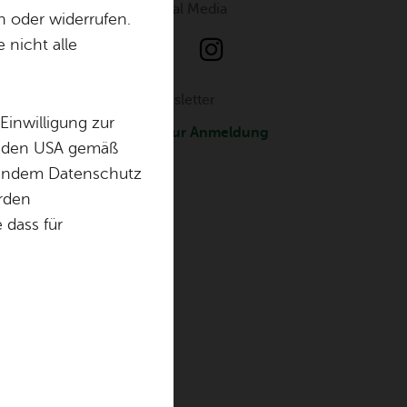
So­ci­al Media
n oder widerrufen.
t
 nicht alle
News­let­ter
Einwilligung zur
Zur An­mel­dung
in den USA gemäß
chendem Datenschutz
örden
dass für