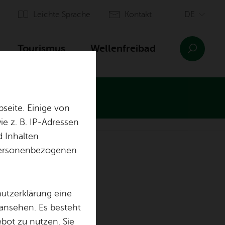
Leich­te Spra­che
Kon­takt
Tou­ris­mus
Wel­len­frei­bad
seite. Einige von
e z. B. IP-Adressen
d Inhalten
n­sinn Ai­lin­gen
Orts­plan
r personenbezogenen
Ein­rich­tun­gen
Aus­bil­dung & of­fe­ne Stel­len
hutzerklärung eine
 ansehen. Es besteht
ebot zu nutzen. Sie