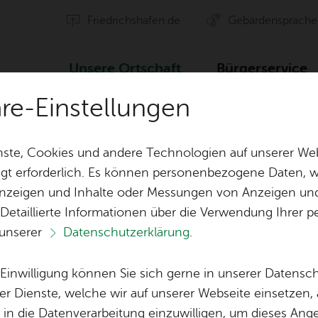
Fried­richs­ha­fen.de
Ge­bär­den­spra­che
Un­se­re Ort­schaft
Bür­ger­ser­vice
äre-Einstellungen
Ver­an­stal­tun­gen
ste, Cookies und andere Technologien auf unserer Web
gt erforderlich. Es können personenbezogene Daten, wi
 Anzeigen und Inhalte oder Messungen von Anzeigen un
ten
Orts­vor­ste­her & Ort­schafts­rat
Ak­ti­on Ge­mei
 Detaillierte Informationen über die Verwendung Ihre
 unserer
Datenschutzerklärung
.
Ver­eins­le­ben
Öf­fent­li­che 
Lo­ka­le Agen­da
e Einwilligung können Sie sich gerne in unserer Datensc
Bil­der
er Dienste, welche wir auf unserer Webseite einsetzen,
, in die Datenverarbeitung einzuwilligen, um dieses Ang