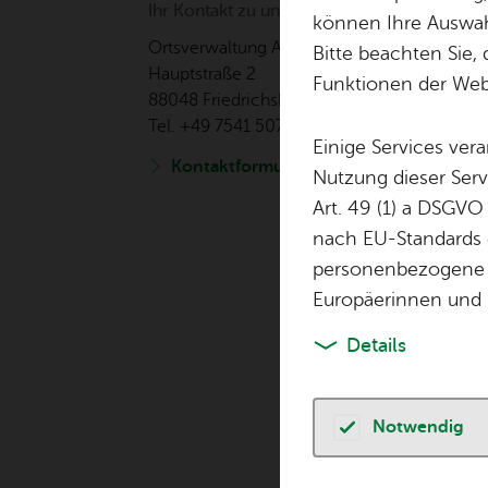
Ihr Kon­takt zu uns
können Ihre Auswahl
Orts­ver­wal­tung Ai­lin­gen
Bitte beachten Sie, 
Haupt­stra­ße 2
Funktionen der Webs
88048 Fried­richs­ha­fen
Tel. +49 7541 507-0
Einige Services ver
Kon­takt­for­mu­lar
Nutzung dieser Serv
Art. 49 (1) a DSGVO
nach EU-Standards e
personenbezogene 
Europäerinnen und 
Details
Notwendig