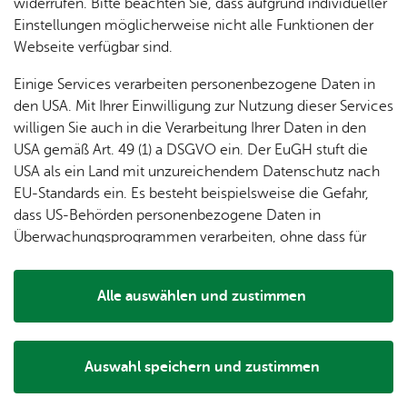
dung
widerrufen. Bitte beachten Sie, dass aufgrund individueller
ger
Ver­
Öf­
Wei­te­re Infos
stal­
& of­fe­
Einstellungen möglicherweise nicht alle Funktionen der
Fe­ri­
eins­le­
fent­li­
tun­gen
ne
Webseite verfügbar sind.
Orts­plan
en­
ben
che
Stel­len
Wo­
spie­le
Ein­
Für Gast­ge­ber
Lo­ka­le
Einige Services verarbeiten personenbezogene Daten in
chen­
rich­
Da­ten­schutz
Agen­
den USA. Mit Ihrer Einwilligung zur Nutzung dieser Services
markt
tun­
da
willigen Sie auch in die Verarbeitung Ihrer Daten in den
Ge­
Im­pres­sum
gen
Mit­tei­
USA gemäß Art. 49 (1) a DSGVO ein. Der EuGH stuft die
schic
Bar­rie­re­frei­heit
lungs­
USA als ein Land mit unzureichendem Datenschutz nach
h­te
blatt
Pres­se
EU-Standards ein. Es besteht beispielsweise die Gefahr,
dass US-Behörden personenbezogene Daten in
Überwachungsprogrammen verarbeiten, ohne dass für
The­men
Europäerinnen und Europäer eine Klagemöglichkeit
Un­se­re Ort­schaft
besteht.
Alle auswählen und zustimmen
Bür­ger­ser­vice
Details
Tou­ris­mus
Wel­len­frei­bad
Auswahl speichern und zustimmen
Notwendig
Drittanbieter