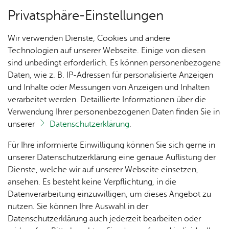
Privatsphäre-Einstellungen
Menü
Wir verwenden Dienste, Cookies und andere
Ver­an­stal­tun­gen
Technologien auf unserer Webseite. Einige von diesen
sind unbedingt erforderlich. Es können personenbezogene
Oops, an error oc­cur­red! Re­quest: 944c6b6af0da5
Daten, wie z. B. IP-Adressen für personalisierte Anzeigen
und Inhalte oder Messungen von Anzeigen und Inhalten
Un­se­re Ort­schaft
verarbeitet werden. Detaillierte Informationen über die
Verwendung Ihrer personenbezogenen Daten finden Sie in
unserer
Datenschutzerklärung
.
Ihr Kon­takt zu uns
Ak­tu­
Zah­
Orts­
Ak­ti­on
Bil­der
Für Ihre informierte Einwilligung können Sie sich gerne in
el­les
len,
vor­
Ge­
Orts­ver­wal­tung Ai­lin­gen
unserer Datenschutzerklärung eine genaue Auflistung der
Daten
ste­her
mein­
Haupt­stra­ße 2
Dienste, welche wir auf unserer Webseite einsetzen,
1250
Orts­
& Fak­
& Ort­
sinn
88048 Fried­richs­ha­fen
ansehen. Es besteht keine Verpflichtung, in die
Jahre
plan
ten
schaft
Ai­lin­
Tel. +49 7541 507-0
Datenverarbeitung einzuwilligen, um dieses Angebot zu
Ai­lin­
s­rat
gen
nutzen. Sie können Ihre Auswahl in der
gen
Kon­takt­for­mu­lar
Aus­bil­
Datenschutzerklärung auch jederzeit bearbeiten oder
Ai­lin­
Ver­an­