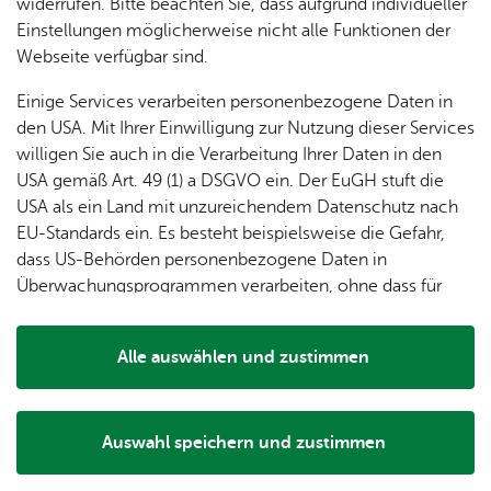
dung
widerrufen. Bitte beachten Sie, dass aufgrund individueller
ger
Ver­
Öf­
Konzert zum 1. Advent
stal­
& of­fe­
Einstellungen möglicherweise nicht alle Funktionen der
Fe­ri­
eins­le­
fent­li­
tun­gen
ne
Webseite verfügbar sind.
Mitwirkende:
en­
ben
che
Stel­len
Wo­
Chor der St. Johannes Kirche Ailingen
spie­le
Ein­
Lo­ka­le
Einige Services verarbeiten personenbezogene Daten in
chen­
rich­
Agen­
den USA. Mit Ihrer Einwilligung zur Nutzung dieser Services
Leitung: Erich Hörmann. Chordirektor ADC
markt
tun­
da
willigen Sie auch in die Verarbeitung Ihrer Daten in den
Ge­
gen
Mit­tei­
Am
1.
Adventssonntag
knüpft der Chor wieder an seine
USA gemäß Art. 49 (1) a DSGVO ein. Der EuGH stuft die
schic
lungs­
Konzerttradition an und führt ein Adventskonzert auf.
USA als ein Land mit unzureichendem Datenschutz nach
h­te
blatt
EU-Standards ein. Es besteht beispielsweise die Gefahr,
Freuen Sie sich auf ein außergewöhnliches Konzert in der
dass US-Behörden personenbezogene Daten in
Ailinger Pfarrkirche und halten Sie sich bitte diesen Abend
Überwachungsprogrammen verarbeiten, ohne dass für
für eine besinnliche Adventsstunde frei.
Europäerinnen und Europäer eine Klagemöglichkeit
besteht.
Kartenvorverkauf bei allen Chormitgliedern.
Alle auswählen und zustimmen
Details
Einlass um 17.30 Uhr
Auswahl speichern und zustimmen
Notwendig
Drittanbieter
Prei­se