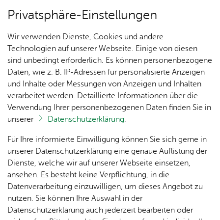
Privatsphäre-Einstellungen
Menü
Wir verwenden Dienste, Cookies und andere
Ver­an­stal­tun­gen
Technologien auf unserer Webseite. Einige von diesen
sind unbedingt erforderlich. Es können personenbezogene
Daten, wie z. B. IP-Adressen für personalisierte Anzeigen
und Inhalte oder Messungen von Anzeigen und Inhalten
Un­se­re Ort­schaft
Ter­min spei­chern
Ver­an­stal­tung dru­cken
verarbeitet werden. Detaillierte Informationen über die
Vor­le­sen
Verwendung Ihrer personenbezogenen Daten finden Sie in
unserer
Datenschutzerklärung
.
Ka­te­go­rie:
Musik
Ak­tu­
Zah­
Orts­
Ak­ti­on
Bil­der
Für Ihre informierte Einwilligung können Sie sich gerne in
Ma­ri­en­lob im Ad­vent
el­les
len,
vor­
Ge­
unserer Datenschutzerklärung eine genaue Auflistung der
Daten
ste­her
mein­
Dienste, welche wir auf unserer Webseite einsetzen,
1250
Orts­
& Fak­
& Ort­
sinn
ansehen. Es besteht keine Verpflichtung, in die
Jahre
Sonn­tag, 29. No­vem­ber 2026
, 18:00 Uhr
–
19:00
plan
ten
schaft
Ai­lin­
Datenverarbeitung einzuwilligen, um dieses Angebot zu
Ai­lin­
Uhr
s­rat
gen
nutzen. Sie können Ihre Auswahl in der
gen
Aus­bil­
Datenschutzerklärung auch jederzeit bearbeiten oder
Ai­lin­
Ver­an­