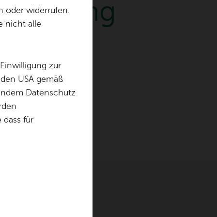
f­füh­rung
n oder widerrufen.
 nicht alle
Einwilligung zur
in den USA gemäß
chendem Datenschutz
örden
dass für
ter