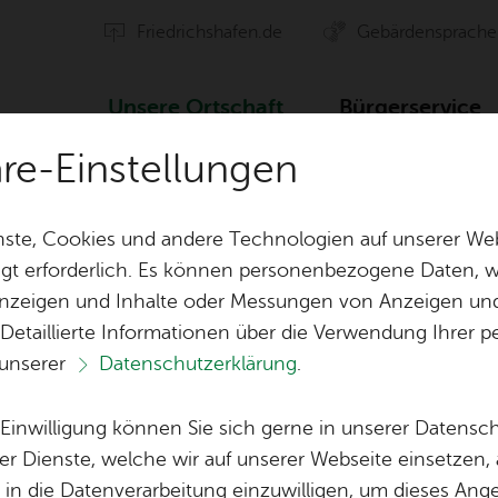
Fried­richs­ha­fen.de
Ge­bär­den­spra­che
Un­se­re Ort­schaft
Bür­ger­ser­vice
äre-Einstellungen
Ver­an­stal­tun­gen
Thea­ter Bühne FN 5: 4. Auf­füh­rung
ste, Cookies und andere Technologien auf unserer Web
gt erforderlich. Es können personenbezogene Daten, wi
 Anzeigen und Inhalte oder Messungen von Anzeigen un
ten
Orts­vor­ste­her & Ort­schafts­rat
Ak­ti­on Ge­mei
 Detaillierte Informationen über die Verwendung Ihre
 unserer
Datenschutzerklärung
.
Ver­eins­le­ben
Öf­fent­li­che 
Ter­min spei­chern
Ver­an­stal­tung dru­cken
Vor­le­
Lo­ka­le Agen­da
e Einwilligung können Sie sich gerne in unserer Datensc
Bil­der
Ka­te­go­rie:
Kin­der & Fa­mi­lie
,
Thea­ter & Tanz
er Dienste, welche wir auf unserer Webseite einsetzen,
, in die Datenverarbeitung einzuwilligen, um dieses Ang