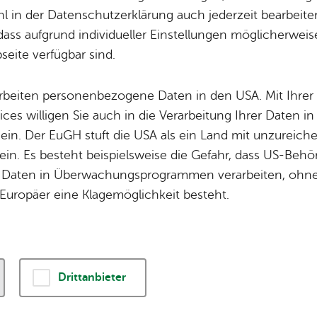
Bühne FN 5: 4. Au
 in der Datenschutzerklärung auch jederzeit bearbeite
dass aufgrund individueller Einstellungen möglicherweise
eite verfügbar sind.
Sonn­tag, 15. No­vem­ber 2026
, 16:30 Uhr
arbeiten personenbezogene Daten in den USA. Mit Ihrer 
ices willigen Sie auch in die Verarbeitung Ihrer Daten 
 ein. Der EuGH stuft die USA als ein Land mit unzurei
in. Es besteht beispielsweise die Gefahr, dass US-Beh
ädt herzlich zur 4. Aufführung ein.
Daten in Überwachungsprogrammen verarbeiten, ohne 
Europäer eine Klagemöglichkeit besteht.
Drittanbieter
r­an­stal­tungs­ort & Ver­an­stal­