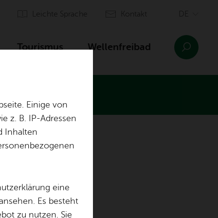
Leich­te Spra­che
Kon­takt
Tou­ris­mus
Wel­len­frei­bad
seite. Einige von
e z. B. IP-Adressen
d Inhalten
n­sinn Ai­lin­gen
Orts­plan
r personenbezogenen
Ein­rich­tun­gen
Aus­bil­dung & of­fe­ne Stel­len
sen
hutzerklärung eine
 ansehen. Es besteht
ebot zu nutzen. Sie