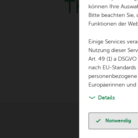
Thea­ter 
können Ihre Auswahl
Bitte beachten Sie, 
Funktionen der Webs
Einige Services ver
Nutzung dieser Serv
Art. 49 (1) a DSGVO
nach EU-Standards e
Die Bühne FN 5 l
personenbezogene 
Europäerinnen und 
Details
Notwendig
Ve