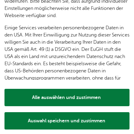
dung
widerrufen. Bitte beachten Sie, dass aufgrund individueller
ger
Ver­
Öf­
Der Aquarienverein Multicolor lädt zur Herbstbörse ein.
stal­
& of­fe­
Einstellungen möglicherweise nicht alle Funktionen der
Fe­ri­
eins­le­
fent­li­
tun­gen
ne
Webseite verfügbar sind.
en­
ben
che
Stel­len
Wo­
spie­le
Ein­
Lo­ka­le
Einige Services verarbeiten personenbezogene Daten in
chen­
rich­
Agen­
den USA. Mit Ihrer Einwilligung zur Nutzung dieser Services
markt
tun­
da
willigen Sie auch in die Verarbeitung Ihrer Daten in den
Ge­
gen
Mit­tei­
Ver­an­stal­tungs­ort & Ver­an­stal­ter
USA gemäß Art. 49 (1) a DSGVO ein. Der EuGH stuft die
schic
lungs­
USA als ein Land mit unzureichendem Datenschutz nach
h­te
blatt
EU-Standards ein. Es besteht beispielsweise die Gefahr,
Ver­an­stal­tungs­ort
dass US-Behörden personenbezogene Daten in
Rotach-Hal­le Ai­lin­gen
Überwachungsprogrammen verarbeiten, ohne dass für
Leo­nie-Fürst-Stra­ße 6
Europäerinnen und Europäer eine Klagemöglichkeit
88048 Fried­richs­ha­fen
besteht.
Alle Ver­an­stal­tun­gen an die­sem Ort
Alle auswählen und zustimmen
Details
Auswahl speichern und zustimmen
Notwendig
Drittanbieter