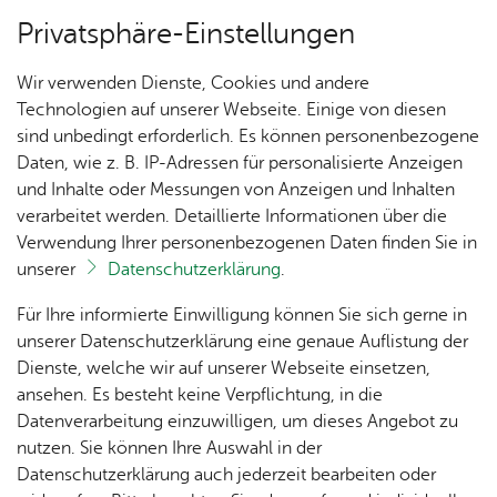
Privatsphäre-Einstellungen
Menü
Wir verwenden Dienste, Cookies und andere
Ver­an­stal­tun­gen
Technologien auf unserer Webseite. Einige von diesen
sind unbedingt erforderlich. Es können personenbezogene
Daten, wie z. B. IP-Adressen für personalisierte Anzeigen
und Inhalte oder Messungen von Anzeigen und Inhalten
Un­se­re Ort­schaft
Ter­min spei­chern
Ver­an­stal­tung dru­cken
verarbeitet werden. Detaillierte Informationen über die
Vor­le­sen
Verwendung Ihrer personenbezogenen Daten finden Sie in
unserer
Datenschutzerklärung
.
Ka­te­go­rie:
Sons­ti­ges
Ak­tu­
Zah­
Orts­
Ak­ti­on
Bil­der
Für Ihre informierte Einwilligung können Sie sich gerne in
Herbst­bör­se
el­les
len,
vor­
Ge­
unserer Datenschutzerklärung eine genaue Auflistung der
Daten
ste­her
mein­
Dienste, welche wir auf unserer Webseite einsetzen,
1250
Orts­
& Fak­
& Ort­
sinn
ansehen. Es besteht keine Verpflichtung, in die
Jahre
Sams­tag, 10. Ok­to­ber 2026
, 10:00 Uhr
–
13:00
plan
ten
schaft
Ai­lin­
Datenverarbeitung einzuwilligen, um dieses Angebot zu
Ai­lin­
Uhr
s­rat
gen
nutzen. Sie können Ihre Auswahl in der
gen
Aus­bil­
Datenschutzerklärung auch jederzeit bearbeiten oder
Ai­lin­
Ver­an­