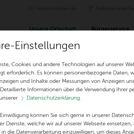
Fried­richs­ha­fen.de
Ge­bär­den­spra­che
Un­se­re Ort­schaft
Bür­ger­ser­vice
äre-Einstellungen
Ver­an­stal­tun­gen
ste, Cookies und andere Technologien auf unserer Web
gt erforderlich. Es können personenbezogene Daten, wi
 Anzeigen und Inhalte oder Messungen von Anzeigen un
ten
Orts­vor­ste­her & Ort­schafts­rat
Ak­ti­on Ge­mei
 Detaillierte Informationen über die Verwendung Ihre
 unserer
Datenschutzerklärung
.
Ver­eins­le­ben
Öf­fent­li­che 
Lo­ka­le Agen­da
e Einwilligung können Sie sich gerne in unserer Datensc
Bil­der
er Dienste, welche wir auf unserer Webseite einsetzen,
, in die Datenverarbeitung einzuwilligen, um dieses Ang