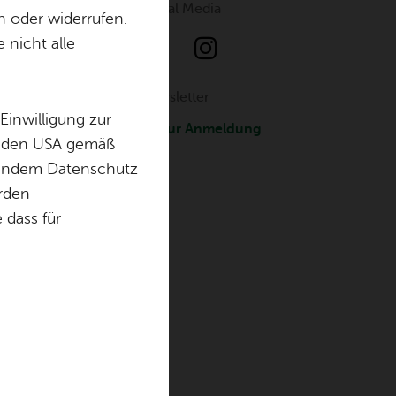
So­ci­al Media
n oder widerrufen.
t
 nicht alle
News­let­ter
Einwilligung zur
Zur An­mel­dung
in den USA gemäß
chendem Datenschutz
örden
dass für