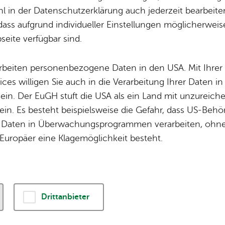
Wei­te­re Infos
The­men
 in der Datenschutzerklärung auch jederzeit bearbeite
Orts­plan
Un­se­re Ort­schaf
dass aufgrund individueller Einstellungen möglicherweise
Für Gast­ge­ber
Bür­ger­ser­vice
eite verfügbar sind.
Da­ten­schutz
Tou­ris­mus
Im­pres­sum
Wel­len­frei­bad
arbeiten personenbezogene Daten in den USA. Mit Ihrer 
ices willigen Sie auch in die Verarbeitung Ihrer Daten 
Bar­rie­re­frei­heit
 ein. Der EuGH stuft die USA als ein Land mit unzurei
Pres­se
in. Es besteht beispielsweise die Gefahr, dass US-Beh
Daten in Überwachungsprogrammen verarbeiten, ohne 
Europäer eine Klagemöglichkeit besteht.
© 2026 Stadt Fried­richs­ha­fen
Drittanbieter