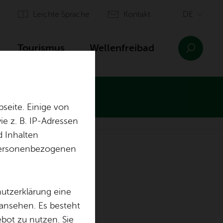
Leich­te Spra­che
Kon­takt
Tou­ris­mus
Wel­len­frei­bad
seite. Einige von
e z. B. IP-Adressen
d Inhalten
n­sinn Ai­lin­gen
Orts­plan
r personenbezogenen
Ein­rich­tun­gen
Aus­bil­dung & of­fe­ne Stel­len
hutzerklärung eine
 ansehen. Es besteht
ebot zu nutzen. Sie