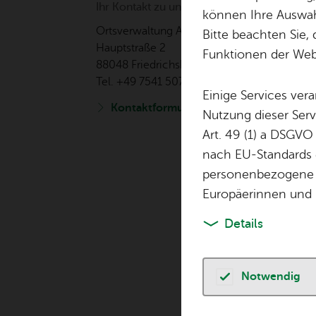
Ihr Kon­takt zu uns
können Ihre Auswahl
Orts­ver­wal­tung Ai­lin­gen
Bitte beachten Sie, 
Haupt­stra­ße 2
Funktionen der Webs
88048 Fried­richs­ha­fen
Tel. +49 7541 507-0
Einige Services ver
Kon­takt­for­mu­lar
Nutzung dieser Serv
Art. 49 (1) a DSGVO
nach EU-Standards e
personenbezogene 
Europäerinnen und 
Details
Notwendig