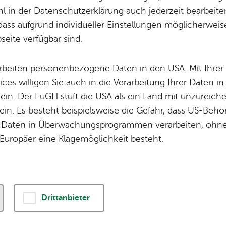
Wei­te­re Infos
The­men
 in der Datenschutzerklärung auch jederzeit bearbeite
Orts­plan
Un­se­re Ort­schaf
dass aufgrund individueller Einstellungen möglicherweise
Für Gast­ge­ber
Bür­ger­ser­vice
eite verfügbar sind.
Da­ten­schutz
Tou­ris­mus
Im­pres­sum
Wel­len­frei­bad
arbeiten personenbezogene Daten in den USA. Mit Ihrer 
ices willigen Sie auch in die Verarbeitung Ihrer Daten 
Bar­rie­re­frei­heit
 ein. Der EuGH stuft die USA als ein Land mit unzurei
Pres­se
in. Es besteht beispielsweise die Gefahr, dass US-Beh
Daten in Überwachungsprogrammen verarbeiten, ohne 
Europäer eine Klagemöglichkeit besteht.
© 2026 Stadt Fried­richs­ha­fen
Drittanbieter