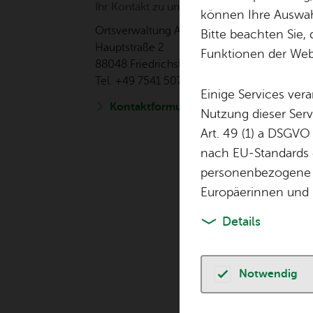
Ihr Kon­takt zu uns
können Ihre Auswahl
Orts­ver­wal­tung Ai­lin­gen
Bitte beachten Sie, 
Haupt­stra­ße 2
Funktionen der Webs
88048 Fried­richs­ha­fen
Tel. +49 7541 507-0
Einige Services ver
Kon­takt­for­mu­lar
Nutzung dieser Serv
Art. 49 (1) a DSGVO
nach EU-Standards e
personenbezogene 
Europäerinnen und 
Details
Notwendig