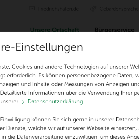
Fried­richs­ha­fen.de
Ge­bär­den­spra­che
Un­se­re Ort­schaft
Bür­ger­ser­vice
äre-Einstellungen
Ver­an­stal­tun­gen
ste, Cookies und andere Technologien auf unserer Web
gt erforderlich. Es können personenbezogene Daten, wi
 Anzeigen und Inhalte oder Messungen von Anzeigen un
ten
Orts­vor­ste­her & Ort­schafts­rat
Ak­ti­on Ge­mei
 Detaillierte Informationen über die Verwendung Ihre
 unserer
Datenschutzerklärung
.
Ver­eins­le­ben
Öf­fent­li­che 
Lo­ka­le Agen­da
e Einwilligung können Sie sich gerne in unserer Datensc
Bil­der
er Dienste, welche wir auf unserer Webseite einsetzen,
, in die Datenverarbeitung einzuwilligen, um dieses Ang