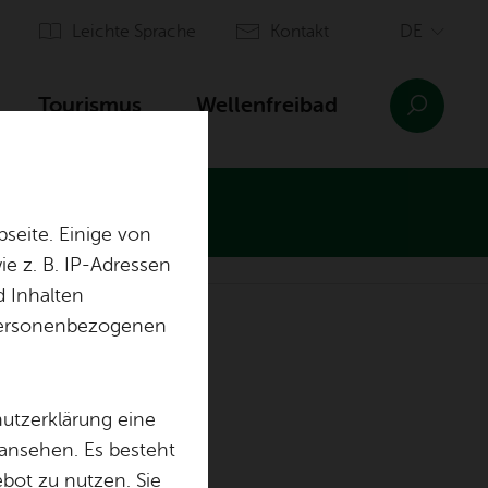
Leich­te Spra­che
Kon­takt
Tou­ris­mus
Wel­len­frei­bad
seite. Einige von
e z. B. IP-Adressen
d Inhalten
n­sinn Ai­lin­gen
Orts­plan
r personenbezogenen
Ein­rich­tun­gen
Aus­bil­dung & of­fe­ne Stel­len
hutzerklärung eine
 ansehen. Es besteht
ebot zu nutzen. Sie