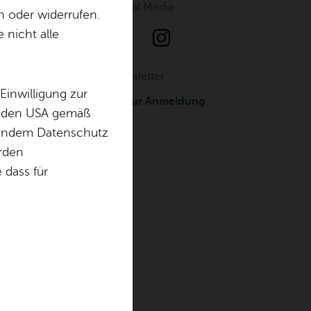
So­ci­al Media
n oder widerrufen.
t
 nicht alle
News­let­ter
Einwilligung zur
Zur An­mel­dung
in den USA gemäß
chendem Datenschutz
örden
dass für