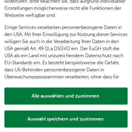
dung
widerrufen. Bitte beachten Sie, dass aufgrund individueller
ger
Ver­
Öf­
Wei­te­re Infos
stal­
& of­fe­
Einstellungen möglicherweise nicht alle Funktionen der
Fe­ri­
eins­le­
fent­li­
tun­gen
ne
Webseite verfügbar sind.
Orts­plan
en­
ben
che
Stel­len
Wo­
spie­le
Ein­
Für Gast­ge­ber
Lo­ka­le
Einige Services verarbeiten personenbezogene Daten in
chen­
rich­
Da­ten­schutz
Agen­
den USA. Mit Ihrer Einwilligung zur Nutzung dieser Services
markt
tun­
da
willigen Sie auch in die Verarbeitung Ihrer Daten in den
Ge­
Im­pres­sum
gen
Mit­tei­
USA gemäß Art. 49 (1) a DSGVO ein. Der EuGH stuft die
schic
Bar­rie­re­frei­heit
lungs­
USA als ein Land mit unzureichendem Datenschutz nach
h­te
blatt
Pres­se
EU-Standards ein. Es besteht beispielsweise die Gefahr,
dass US-Behörden personenbezogene Daten in
Überwachungsprogrammen verarbeiten, ohne dass für
The­men
Europäerinnen und Europäer eine Klagemöglichkeit
Un­se­re Ort­schaft
besteht.
Alle auswählen und zustimmen
Bür­ger­ser­vice
Details
Tou­ris­mus
Wel­len­frei­bad
Auswahl speichern und zustimmen
Notwendig
Drittanbieter