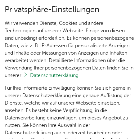
Privatsphäre-Einstellungen
Menü
Wir verwenden Dienste, Cookies und andere
Ver­an­stal­tun­gen
Technologien auf unserer Webseite. Einige von diesen
sind unbedingt erforderlich. Es können personenbezogene
Oops, an error oc­cur­red! Re­quest: 41­de­ba88ac9f7
Daten, wie z. B. IP-Adressen für personalisierte Anzeigen
und Inhalte oder Messungen von Anzeigen und Inhalten
Un­se­re Ort­schaft
verarbeitet werden. Detaillierte Informationen über die
Verwendung Ihrer personenbezogenen Daten finden Sie in
unserer
Datenschutzerklärung
.
Ihr Kon­takt zu uns
Ak­tu­
Zah­
Orts­
Ak­ti­on
Bil­der
Für Ihre informierte Einwilligung können Sie sich gerne in
el­les
len,
vor­
Ge­
Orts­ver­wal­tung Ai­lin­gen
unserer Datenschutzerklärung eine genaue Auflistung der
Daten
ste­her
mein­
Haupt­stra­ße 2
Dienste, welche wir auf unserer Webseite einsetzen,
1250
Orts­
& Fak­
& Ort­
sinn
88048 Fried­richs­ha­fen
ansehen. Es besteht keine Verpflichtung, in die
Jahre
plan
ten
schaft
Ai­lin­
Tel. +49 7541 507-0
Datenverarbeitung einzuwilligen, um dieses Angebot zu
Ai­lin­
s­rat
gen
nutzen. Sie können Ihre Auswahl in der
gen
Kon­takt­for­mu­lar
Aus­bil­
Datenschutzerklärung auch jederzeit bearbeiten oder
Ai­lin­
Ver­an­