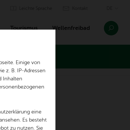
Leich­te Spra­che
Kon­takt
Tou­ris­mus
Wel­len­frei­bad
seite. Einige von
e z. B. IP-Adressen
d Inhalten
n­sinn Ai­lin­gen
Orts­plan
r personenbezogenen
Ein­rich­tun­gen
Aus­bil­dung & of­fe­ne Stel­len
hutzerklärung eine
 ansehen. Es besteht
ebot zu nutzen. Sie