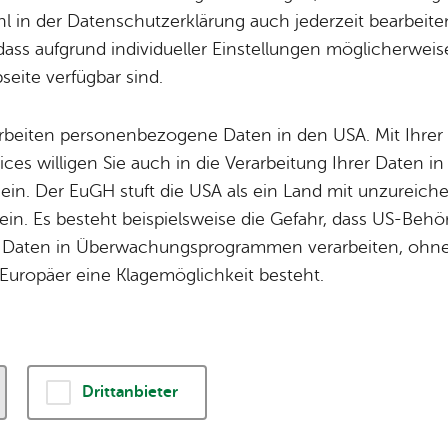
Wei­te­re Infos
The­men
 in der Datenschutzerklärung auch jederzeit bearbeite
Orts­plan
Un­se­re Ort­schaf
dass aufgrund individueller Einstellungen möglicherweise
Für Gast­ge­ber
Bür­ger­ser­vice
eite verfügbar sind.
Da­ten­schutz
Tou­ris­mus
Im­pres­sum
Wel­len­frei­bad
arbeiten personenbezogene Daten in den USA. Mit Ihrer 
ices willigen Sie auch in die Verarbeitung Ihrer Daten 
Bar­rie­re­frei­heit
 ein. Der EuGH stuft die USA als ein Land mit unzurei
Pres­se
in. Es besteht beispielsweise die Gefahr, dass US-Beh
Daten in Überwachungsprogrammen verarbeiten, ohne 
Europäer eine Klagemöglichkeit besteht.
© 2026 Stadt Fried­richs­ha­fen
Drittanbieter