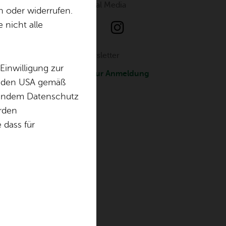
So­ci­al Media
n oder widerrufen.
t
 nicht alle
News­let­ter
Einwilligung zur
Zur An­mel­dung
in den USA gemäß
chendem Datenschutz
örden
dass für