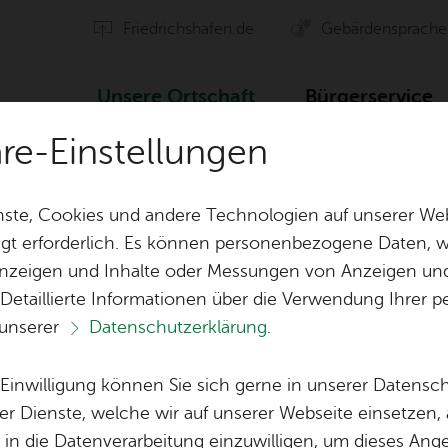
Fried­richs­ha­fen.de
Ge­bär­den­spra­che
Un­se­re Ort­schaft
Bür­ger­ser­vice
äre-Einstellungen
Ver­an­stal­tun­gen
ste, Cookies und andere Technologien auf unserer Web
gt erforderlich. Es können personenbezogene Daten, wi
 Anzeigen und Inhalte oder Messungen von Anzeigen un
ten
Orts­vor­ste­her & Ort­schafts­rat
Ak­ti­on Ge­mei
 Detaillierte Informationen über die Verwendung Ihre
 unserer
Datenschutzerklärung
.
Ver­eins­le­ben
Öf­fent­li­che 
Lo­ka­le Agen­da
e Einwilligung können Sie sich gerne in unserer Datensc
Bil­der
er Dienste, welche wir auf unserer Webseite einsetzen,
, in die Datenverarbeitung einzuwilligen, um dieses Ang