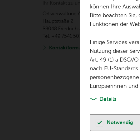
Ihr Kon­takt zu uns
können Ihre Auswahl
Orts­ver­wal­tung Ai­lin­gen
Bitte beachten Sie, 
Haupt­stra­ße 2
Funktionen der Webs
88048 Fried­richs­ha­fen
Tel. +49 7541 507-0
Einige Services ver
Kon­takt­for­mu­lar
Nutzung dieser Serv
Art. 49 (1) a DSGVO
nach EU-Standards e
personenbezogene 
Europäerinnen und 
Details
Notwendig