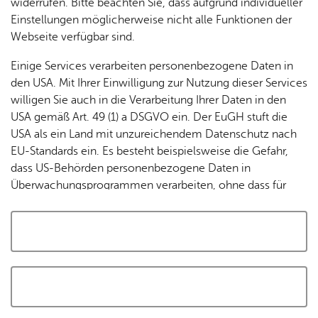
widerrufen. Bitte beachten Sie, dass aufgrund individueller
Tracking-Technologien, um die Bedienung zu
Einstellungen möglicherweise nicht alle Funktionen der
personalisieren und zu verbessern. Weitere Informationen
Webseite verfügbar sind.
finden Sie in unserer
Datenschutzerklärung
.
Einige Services verarbeiten personenbezogene Daten in
den USA. Mit Ihrer Einwilligung zur Nutzung dieser Services
Cookies akzeptieren und Karte laden
willigen Sie auch in die Verarbeitung Ihrer Daten in den
USA gemäß Art. 49 (1) a DSGVO ein. Der EuGH stuft die
USA als ein Land mit unzureichendem Datenschutz nach
EU-Standards ein. Es besteht beispielsweise die Gefahr,
dass US-Behörden personenbezogene Daten in
Überwachungsprogrammen verarbeiten, ohne dass für
Europäerinnen und Europäer eine Klagemöglichkeit
besteht.
Alle auswählen und zustimmen
Details
Auswahl speichern und zustimmen
Notwendig
Drittanbieter